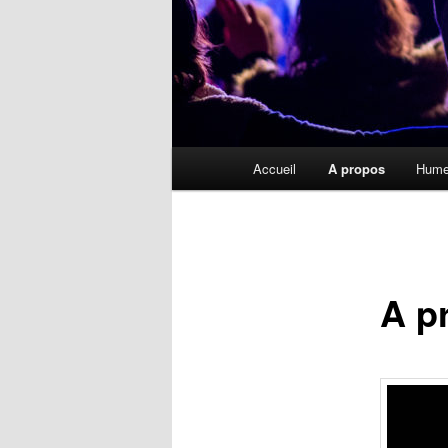
Menu
Accueil
A propos
Hume
principal
A p