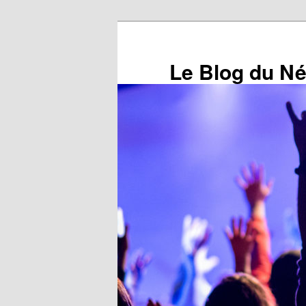
Aller
au
contenu
Le Blog du N
principal