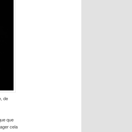
e, de
ique que
tager cela