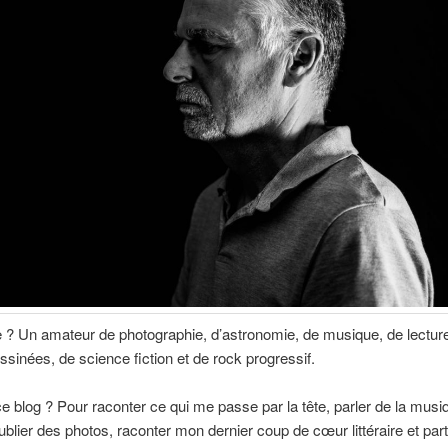
e ? Un amateur de photographie, d’astronomie, de musique, de lectur
sinées, de science fiction et de rock progressif.
e blog ? Pour raconter ce qui me passe par la tête, parler de la mus
publier des photos, raconter mon dernier coup de cœur littéraire et par