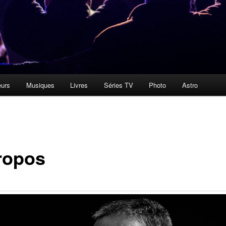
urs
Musiques
Livres
Séries TV
Photo
Astro
ropos