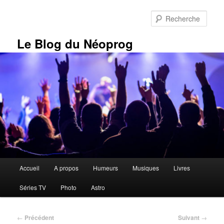
Aller
au
Rech
contenu
principal
Le Blog du Néoprog
Menu
Accueil
A propos
Humeurs
Musiques
Livres
principal
Séries TV
Photo
Astro
Navigation
←
Précédent
Suivant
→