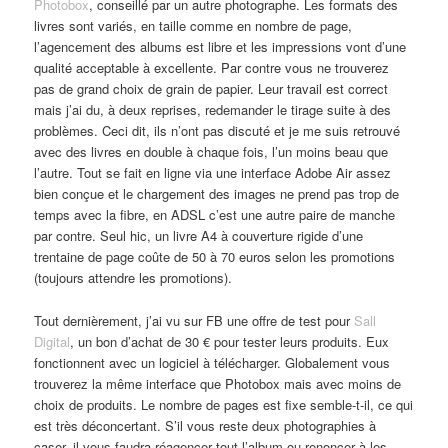
Photobox
, conseillé par un autre photographe. Les formats des
livres sont variés, en taille comme en nombre de page,
l’agencement des albums est libre et les impressions vont d’une
qualité acceptable à excellente. Par contre vous ne trouverez
pas de grand choix de grain de papier. Leur travail est correct
mais j’ai du, à deux reprises, redemander le tirage suite à des
problèmes. Ceci dit, ils n’ont pas discuté et je me suis retrouvé
avec des livres en double à chaque fois, l’un moins beau que
l’autre. Tout se fait en ligne via une interface Adobe Air assez
bien conçue et le chargement des images ne prend pas trop de
temps avec la fibre, en ADSL c’est une autre paire de manche
par contre. Seul hic, un livre A4 à couverture rigide d’une
trentaine de page coûte de 50 à 70 euros selon les promotions
(toujours attendre les promotions).
Tout dernièrement, j’ai vu sur FB une offre de test pour
Sall
Digital
, un bon d’achat de 30 € pour tester leurs produits. Eux
fonctionnent avec un logiciel à télécharger. Globalement vous
trouverez la même interface que Photobox mais avec moins de
choix de produits. Le nombre de pages est fixe semble-t-il, ce qui
est très déconcertant. S’il vous reste deux photographies à
caser, il vous faudra réagencer tout l’album ou renoncer à les