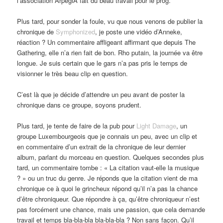
l’association ArpegiA fait du beau travail pour le prog.
Plus tard, pour sonder la foule, vu que nous venons de publier la
chronique de
Symphonized
, je poste une vidéo d’Anneke,
réaction ? Un commentaire affligeant affirmant que depuis The
Gathering, elle n’a rien fait de bon. Rho putain, la journée va être
longue. Je suis certain que le gars n’a pas pris le temps de
visionner le très beau clip en question.
C’est là que je décide d’attendre un peu avant de poster la
chronique dans ce groupe, soyons prudent.
Plus tard, je tente de faire de la pub pour
Light Damage
, un
groupe Luxembourgeois que je connais un peu, avec un clip et
en commentaire d’un extrait de la chronique de leur dernier
album, parlant du morceau en question. Quelques secondes plus
tard, un commentaire tombe : « La citation vaut-elle la musique
? » ou un truc du genre. Je réponds que la citation vient de ma
chronique ce à quoi le grincheux répond qu’il n’a pas la chance
d’être chroniqueur. Que répondre à ça, qu’être chroniqueur n’est
pas forcément une chance, mais une passion, que cela demande
travail et temps bla-bla-bla bla-bla-bla ? Non sans façon. Qu’il