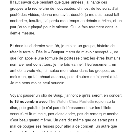
Il faut savoir que pendant quelques années j’ai hanté ces
groupes à la recherche de nouveautés, d’infos, de lecteurs. J’ai
posté des vidéos, donné mon avis, écouté, je me suis aussi fait
contredire, insulter, j’ai perdu mon temps en débats stériles, et un
jour j’ai tout plaqué pour le silence. Oui je fais rarement dans la
demie mesure.
Et donc lundi dernier vers 9h, je rejoins un groupe, histoire de
tâter le terrain. Dès le « Bonjour merci de m’avoir accepté », ce
que l’on appelle une formule de politesse chez les êtres humains
normalement constitués, je me fais vanner. Heureusement, un
ami de la vraie vie, lui, salue mon retour dans les groupes, au
moins un, ça fait chaud au cœur, puis d’autres se joignent à lui.
Je me sens moins seul soudain.
Voyant passer un clip de Soup, j’annonce qu’ils seront en concert
le 18 novembre avec
The Watch Chez Paulette
(qu’on se le
dise, pub gratuite, je n’ai pas d’intéressement sur les billets
vendus) et là miracle, pas d’esclandre, pas de remarque acerbe,
c’est beau quand même. Un gars dit même que ce serait pas si
mal de bouger ses fesses pour aller à ce concert, un autre que