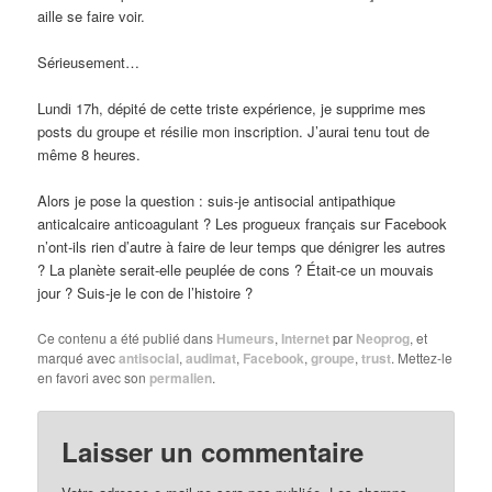
aille se faire voir.
Sérieusement…
Lundi 17h, dépité de cette triste expérience, je supprime mes
posts du groupe et résilie mon inscription. J’aurai tenu tout de
même 8 heures.
Alors je pose la question : suis-je antisocial antipathique
anticalcaire anticoagulant ? Les progueux français sur Facebook
n’ont-ils rien d’autre à faire de leur temps que dénigrer les autres
? La planète serait-elle peuplée de cons ? Était-ce un mouvais
jour ? Suis-je le con de l’histoire ?
Ce contenu a été publié dans
Humeurs
,
Internet
par
Neoprog
, et
marqué avec
antisocial
,
audimat
,
Facebook
,
groupe
,
trust
. Mettez-le
en favori avec son
permalien
.
Laisser un commentaire