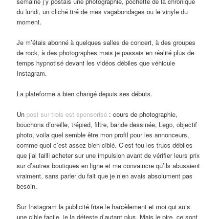
semaine j’y postais une photographie, pochette de la chronique
du lundi, un cliché tiré de mes vagabondages ou le vinyle du
moment.
Je m’étais abonné à quelques salles de concert, à des groupes
de rock, à des photographes mais je passais en réalité plus de
temps hypnotisé devant les vidéos débiles que véhicule
Instagram.
La plateforme a bien changé depuis ses débuts.
Un
post sur trois est sponsorisé
: cours de photographie,
bouchons d’oreille, trépied, filtre, bande dessinée, Lego, objectif
photo, voila quel semble être mon profil pour les annonceurs,
comme quoi c’est assez bien ciblé. C’est fou les trucs débiles
que j’ai failli acheter sur une impulsion avant de vérifier leurs prix
sur d’autres boutiques en ligne et me convaincre qu’ils abusaient
vraiment, sans parler du fait que je n’en avais absolument pas
besoin.
Sur Instagram la publicité frise le harcèlement et moi qui suis
une cible facile, je la déteste d’autant plus. Mais le pire, ce sont