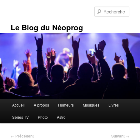
Aller
au
Rech
contenu
principal
Le Blog du Néoprog
Menu
Accueil
A propos
Humeurs
Musiques
Livres
principal
Séries TV
Photo
Astro
Navigation
←
Précédent
Suivant
→