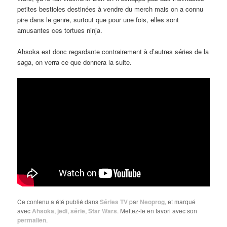
petites bestioles destinées à vendre du merch mais on a connu
pire dans le genre, surtout que pour une fois, elles sont
amusantes ces tortues ninja.
Ahsoka est donc regardante contrairement à d’autres séries de la
saga, on verra ce que donnera la suite.
Ce contenu a été publié dans
Séries TV
par
Neoprog
, et marqué
avec
Ahsoka
,
jedi
,
série
,
Star Wars
. Mettez-le en favori avec son
permalien
.