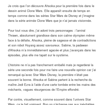
Je crois que l’on découvre Ahsoka pour la première fois dans le
dessin animé Clone Wars. Elle apparaît ensuite de temps en
temps comme dans les séries Star Wars de Disney et j’imagine
dans la série animée Clone Wars que je n’ai jamais visionnée.
Pour tout vous dire, j’ai adoré trois personnages : l’amiral
Thrawn, absolument grandiose dans son calme olympien même
face à la défaite, Ahsoka, pleine de sagesse et de contradictions
et son robot Huyang assez savoureux. Sabine, la padawan
d’Ahsoka m’a immédiatement agacée et plus j’avançais dans les
épisodes, plus elle me tapait sur le système.
L’histoire ne m’a pas franchement emballé mais je regarderai la
série une seconde fois pour me faire une nouvelle opinion car j’ai
remarqué qu’avec Star Wars Disney, la première n’était pas
souvent la bonne. Ahsoka et Sabine partent à la recherche du
maître Jedi Ezra à l’aide d’une carte tombée entre les mains des
méchants, vagues résurgences de l’Empire effondré.
Par contre, visuellement, comme souvent dans l’univers Star
Wars, ça le fait vraiment. Bon on n’échappe pas aux inévitables