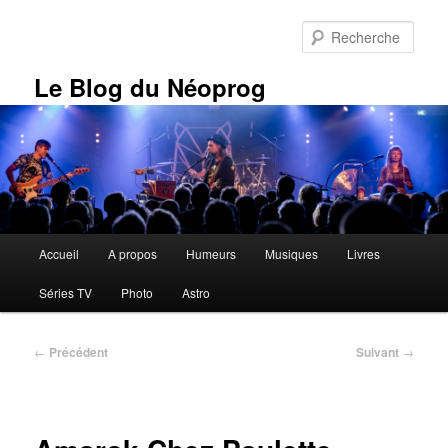
Aller
au
Rech
contenu
principal
Le Blog du Néoprog
Menu
Accueil
A propos
Humeurs
Musiques
Livres
principal
Séries TV
Photo
Astro
Navigation
←
Précédent
Suivant
→
des
articles