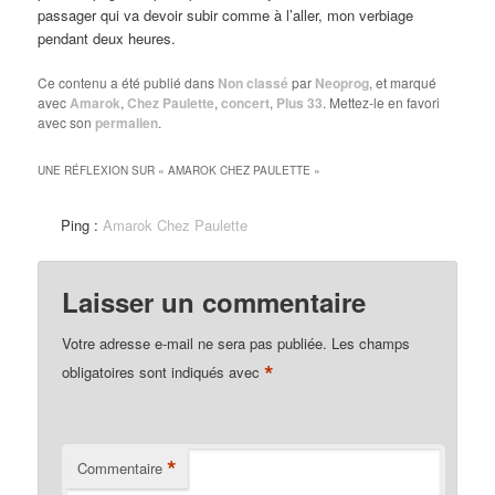
passager qui va devoir subir comme à l’aller, mon verbiage
pendant deux heures.
Ce contenu a été publié dans
Non classé
par
Neoprog
, et marqué
avec
Amarok
,
Chez Paulette
,
concert
,
Plus 33
. Mettez-le en favori
avec son
permalien
.
UNE RÉFLEXION SUR «
AMAROK CHEZ PAULETTE
»
Ping :
Amarok Chez Paulette
Laisser un commentaire
Votre adresse e-mail ne sera pas publiée.
Les champs
*
obligatoires sont indiqués avec
*
Commentaire