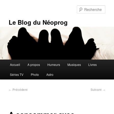
Aller
au
Rech
contenu
principal
Le Blog du Néoprog
Menu
Accueil
A propos
Humeurs
Musiques
Livres
principal
Séries TV
Photo
Astro
Navigation
←
Précédent
Suivant
→
des
articles