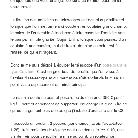
chaque fois que vous changez de sens de rotation pour affiner
votre travail.
La fixation des oculaires au télescopes est des plus primitive et
lorsque que l’on met un renvoi coudé et un oculaire grand champ,
le poids de l’ensemble à tendance à faire basculer l’oculaire vers
le bas par simple gravité. Oups !Enfin, lorsque vous passez d’un
oculaire à une caméra, tout de travail de mise au point est à
refaire, ce qui est rageant.
Donc je me suis décidé à équiper le télescope d’un
porte oculaire
type Crayford
. C’est un gros bout de ferraille que l’on visse à
l’arrière du télescope et qui permet de s’affranchir de la mise au
point via le déplacement du miroir principal.
Le machin coûte un bras et pèse le poids d’un âne. 350 € pour 1
kg ! Il permet cependant de supporter une charge utile de 6 kg ce
qui est largement plus que ce que j’installe d’ordinaire sur le C8.
Il possède un coulant 2 pouces (par chance j’avais l’adaptateur
1.28), trois molettes de réglage dont une démultipliée X 10, une
vis de frein pour verrouiller la mise au point, un rotateur de