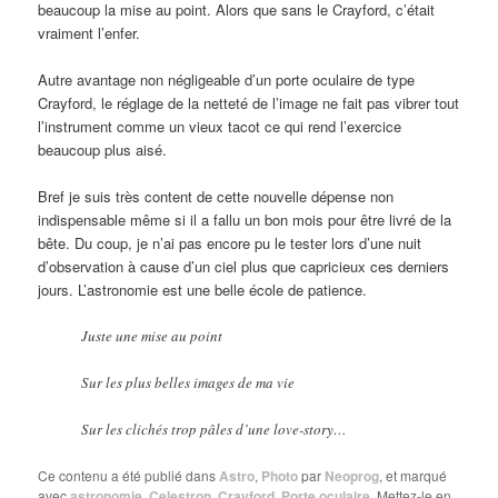
beaucoup la mise au point. Alors que sans le Crayford, c’était
vraiment l’enfer.
Autre avantage non négligeable d’un porte oculaire de type
Crayford, le réglage de la netteté de l’image ne fait pas vibrer tout
l’instrument comme un vieux tacot ce qui rend l’exercice
beaucoup plus aisé.
Bref je suis très content de cette nouvelle dépense non
indispensable même si il a fallu un bon mois pour être livré de la
bête. Du coup, je n’ai pas encore pu le tester lors d’une nuit
d’observation à cause d’un ciel plus que capricieux ces derniers
jours. L’astronomie est une belle école de patience.
Juste une mise au point
Sur les plus belles images de ma vie
Sur les clichés trop pâles d’une love-story…
Ce contenu a été publié dans
Astro
,
Photo
par
Neoprog
, et marqué
avec
astronomie
,
Celestron
,
Crayford
,
Porte oculaire
. Mettez-le en