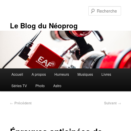
Aller
au
Rech
contenu
principal
Le Blog du Néoprog
Menu
Accueil
A propos
Humeurs
Musiques
Livres
principal
Séries TV
Photo
Astro
Navigation
←
Précédent
Suivant
→
des
articles