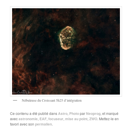
Nébuleuse du Croissant 5h25 d’intégration
Ce contenu a été publié dans
Astro
,
Photo
par
Neoprog
, et marqué
avec
astronomie
,
EAF
,
focuseur
,
mise au point
,
ZWO
. Mettez-le en
favori avec son
permalien
.