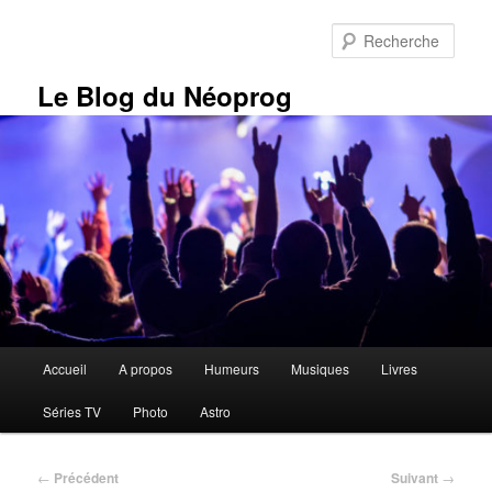
Aller
au
Rech
contenu
principal
Le Blog du Néoprog
Menu
Accueil
A propos
Humeurs
Musiques
Livres
principal
Séries TV
Photo
Astro
Navigation
←
Précédent
Suivant
→