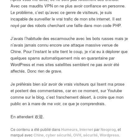
Avec ces maudits VPN on ne plus avoir confiance en personne.
Le problème, c’est qu’avec ce genre de visiteurs, je suis
incapable de surveiller le vrai trafic de mon site internet. Il est
noyé par des robots cherchant une faille dans mon code PHP.
J’avais l’habitude des escarmouche avec les bots russes mais je
n’avais jamais connu encore une attaque massive venue de
Chine. Pour l’instant le site tient le coup, je n’ai eu à déplorer que
quelques spams automatiquement mis en quarantaine par
WordPress et mes sites satellites semblent ne pas avoir été
affectés. Donc rien de grave.
Je préférais bien sûr avoir de vrais visiteurs qui lisent ma prose
et postent des commentaires, car en ce moment, sur Youtube
comme sur le blog, c’est franchement désert, à croire que mon
public en à mare de me voir, ce que je comprendrais.
En attendant 欢迎.
Ce contenu a été publié dans
Humeurs
,
Internet
par
Neoprog
, et
marqué avec
Chine
,
cyber sécurité
,
OVH
,
sécurité
,
Wordpress
.