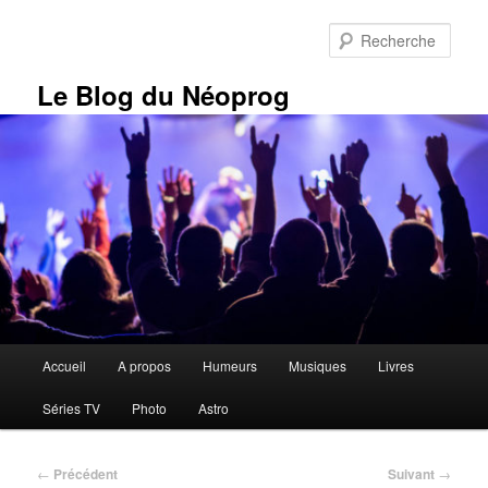
Aller
au
Rech
contenu
principal
Le Blog du Néoprog
Menu
Accueil
A propos
Humeurs
Musiques
Livres
principal
Séries TV
Photo
Astro
Navigation
←
Précédent
Suivant
→