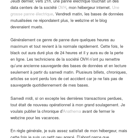
Jeudi dernier, vers 21h, une panne électrique touchait un des
data centers de la société
OVH
, mon hébergeur internet.
Une
grosse panne électrique
. Vendredi matin, les bases de données
mutualisées ne répondaient plus, le webzine et le blog
devenaient muets.
Généralement ce genre de panne dure quelques heures au
maximum et tout revient à la normale rapidement. Cette fois, le
black out aura duré plus de 24 heures et il y aura eu de la perte
en ligne. Les techniciens de la société OVH n’ont pu remettre
qu’une ancienne sauvegarde des bases de données et en lecture
seulement à partir du samedi matin. Plusieurs billets, chroniques,
articles se sont perdu lors de cet accident car je ne fais pas de
sauvegarde quotidiennement de mes bases.
Samedi midi, si on excepte les dernières transactions perdues,
tout était de nouveau opérationnel à mon grand soulagement. Je
voulais publier la chronique d’
Anathema
avant de fermer le
webzine pour les vacances.
En règle générale, je suis assez satisfait de mon hébergeur, mais
cette fois je suis un petit peu agacé. D’abord parce que