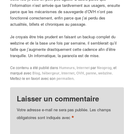
l’information n’est arrivée que tardivement aux usagers, ensuite
parce que les mécanismes de sauvegarde d’OVH n’ont pas
fonctionné correctement, enfin parce que j’ai perdu des
actualités, billets et chroniques au passage.
Je croyais être très prudent en faisant un backup complet du
webzine et de la base une fois par semaine, il semblerait qu’il
faille que j’augmente drastiquement cette cadence afin d’être
tranquille. Un informatique, la paranoïa est de mise.
Ce contenu a été publié dans
Humeurs
,
Internet
par
Neoprog
, et
marqué avec
Blog
,
hébergeur
,
internet
,
OVH
,
panne
,
webzine
.
Mettez-le en favori avec son
permalien
.
Laisser un commentaire
Votre adresse e-mail ne sera pas publiée.
Les champs
*
obligatoires sont indiqués avec