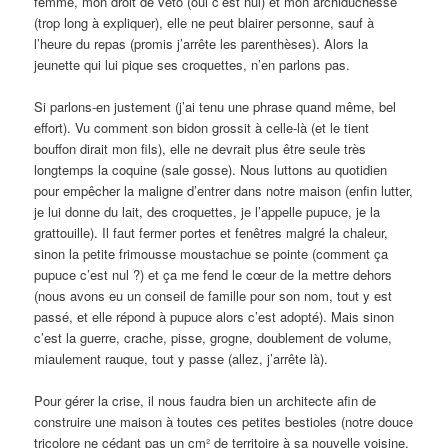
femme, mon droit de véto (oui c’est nul) et mon archiduchesse
(trop long à expliquer), elle ne peut blairer personne, sauf à
l’heure du repas (promis j’arrête les parenthèses). Alors la
jeunette qui lui pique ses croquettes, n’en parlons pas.
Si parlons-en justement (j’ai tenu une phrase quand même, bel
effort). Vu comment son bidon grossit à celle-là (et le tient
bouffon dirait mon fils), elle ne devrait plus être seule très
longtemps la coquine (sale gosse). Nous luttons au quotidien
pour empêcher la maligne d’entrer dans notre maison (enfin lutter,
je lui donne du lait, des croquettes, je l’appelle pupuce, je la
grattouille). Il faut fermer portes et fenêtres malgré la chaleur,
sinon la petite frimousse moustachue se pointe (comment ça
pupuce c’est nul ?) et ça me fend le cœur de la mettre dehors
(nous avons eu un conseil de famille pour son nom, tout y est
passé, et elle répond à pupuce alors c’est adopté). Mais sinon
c’est la guerre, crache, pisse, grogne, doublement de volume,
miaulement rauque, tout y passe (allez, j’arrête là).
Pour gérer la crise, il nous faudra bien un architecte afin de
construire une maison à toutes ces petites bestioles (notre douce
tricolore ne cédant pas un cm² de territoire à sa nouvelle voisine,