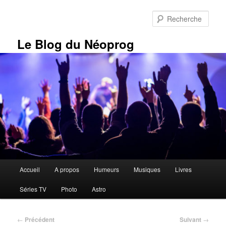
Aller
au
Rech
contenu
principal
Le Blog du Néoprog
Menu
Accueil
A propos
Humeurs
Musiques
Livres
principal
Séries TV
Photo
Astro
Navigation
←
Précédent
Suivant
→