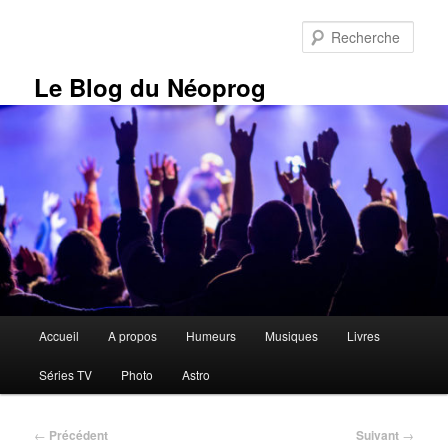
Aller
au
Rech
contenu
principal
Le Blog du Néoprog
Menu
Accueil
A propos
Humeurs
Musiques
Livres
principal
Séries TV
Photo
Astro
Navigation
←
Précédent
Suivant
→