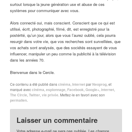
surtout lorsque la jeune génération use et abuse de ces
systèmes pour communiquer avec vous.
Alors connecté oui, mais conscient. Conscient que ce qui est
utilisé, écrit, photographié, filmé, dit, est enregistré pour la
postérité, qu’un jour, alors que vous l’aurez oublié, cela pourra
resurgir dans votre vie, que vos recherches sont surveillées, que
vos achats sont analysés, que des sociétés essayent de vous
influencer, manipuler un peu comme la publicité à la télévision
dans les années 70.
Bienvenue dans le Cercle.
Ce contenu a été publié dans
cinéma
,
Internet
par
Neoprog
, et
marqué avec
cinéma
,
espionnage
,
Facebook
,
Google+
,
internet
,
The Circle
,
Twitter
,
vie privée
. Mettez-le en favori avec son
permalien
.
Laisser un commentaire
Votre adresse e-mail ne sera pas publiée.
Les champs