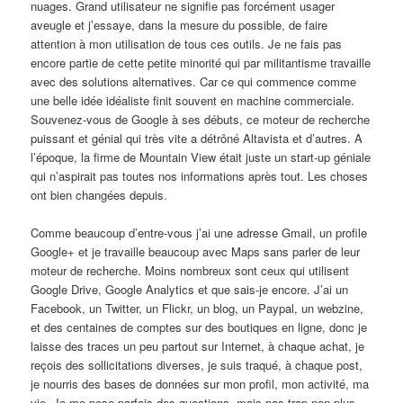
nuages. Grand utilisateur ne signifie pas forcément usager
aveugle et j’essaye, dans la mesure du possible, de faire
attention à mon utilisation de tous ces outils. Je ne fais pas
encore partie de cette petite minorité qui par militantisme travaille
avec des solutions alternatives. Car ce qui commence comme
une belle idée idéaliste finit souvent en machine commerciale.
Souvenez-vous de Google à ses débuts, ce moteur de recherche
puissant et génial qui très vite a détrôné Altavista et d’autres. A
l’époque, la firme de Mountain View était juste un start-up géniale
qui n’aspirait pas toutes nos informations après tout. Les choses
ont bien changées depuis.
Comme beaucoup d’entre-vous j’ai une adresse Gmail, un profile
Google+ et je travaille beaucoup avec Maps sans parler de leur
moteur de recherche. Moins nombreux sont ceux qui utilisent
Google Drive, Google Analytics et que sais-je encore. J’ai un
Facebook, un Twitter, un Flickr, un blog, un Paypal, un webzine,
et des centaines de comptes sur des boutiques en ligne, donc je
laisse des traces un peu partout sur Internet, à chaque achat, je
reçois des sollicitations diverses, je suis traqué, à chaque post,
je nourris des bases de données sur mon profil, mon activité, ma
vie. Je me pose parfois des questions, mais pas trop non plus,