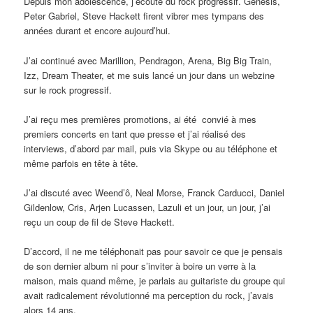
Depuis mon adolescence, j’écoute du rock progressif. Genesis,
Peter Gabriel, Steve Hackett firent vibrer mes tympans des
années durant et encore aujourd’hui.
J’ai continué avec Marillion, Pendragon, Arena, Big Big Train,
Izz, Dream Theater, et me suis lancé un jour dans un webzine
sur le rock progressif.
J’ai reçu mes premières promotions, ai été convié à mes
premiers concerts en tant que presse et j’ai réalisé des
interviews, d’abord par mail, puis via Skype ou au téléphone et
même parfois en tête à tête.
J’ai discuté avec Weend’ô, Neal Morse, Franck Carducci, Daniel
Gildenlow, Cris, Arjen Lucassen, Lazuli et un jour, un jour, j’ai
reçu un coup de fil de Steve Hackett.
D’accord, il ne me téléphonait pas pour savoir ce que je pensais
de son dernier album ni pour s’inviter à boire un verre à la
maison, mais quand même, je parlais au guitariste du groupe qui
avait radicalement révolutionné ma perception du rock, j’avais
alors 14 ans.