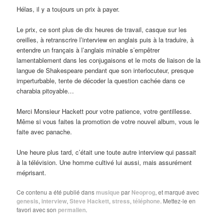
Hélas, il y a toujours un prix à payer.
Le prix, ce sont plus de dix heures de travail, casque sur les
oreilles, à retranscrire l’interview en anglais puis à la traduire, à
entendre un français à l’anglais minable s’empêtrer
lamentablement dans les conjugaisons et le mots de liaison de la
langue de Shakespeare pendant que son interlocuteur, presque
imperturbable, tente de décoder la question cachée dans ce
charabia pitoyable…
Merci Monsieur Hackett pour votre patience, votre gentillesse.
Même si vous faites la promotion de votre nouvel album, vous le
faite avec panache.
Une heure plus tard, c’était une toute autre interview qui passait
à la télévision. Une homme cultivé lui aussi, mais assurément
méprisant.
Ce contenu a été publié dans
musique
par
Neoprog
, et marqué avec
genesis
,
interview
,
Steve Hackett
,
stress
,
téléphone
. Mettez-le en
favori avec son
permalien
.