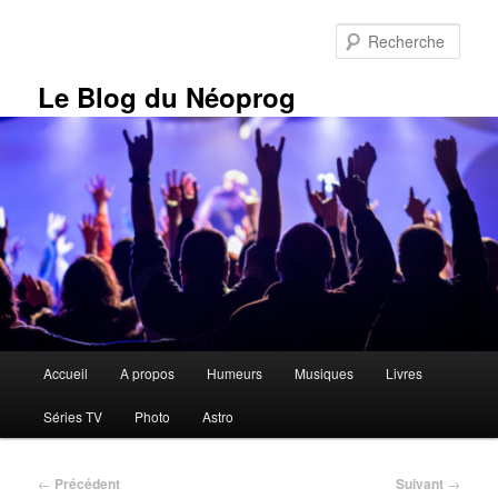
Aller
au
Rech
contenu
principal
Le Blog du Néoprog
Menu
Accueil
A propos
Humeurs
Musiques
Livres
principal
Séries TV
Photo
Astro
Navigation
←
Précédent
Suivant
→