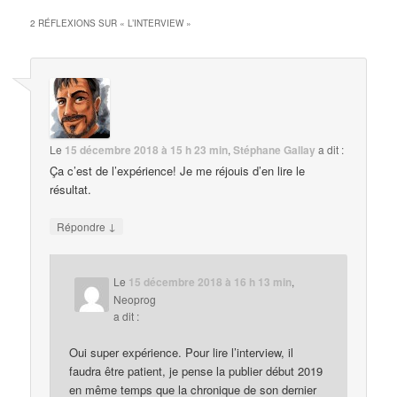
2 RÉFLEXIONS SUR «
L’INTERVIEW
»
Le
15 décembre 2018 à 15 h 23 min
,
Stéphane Gallay
a dit :
Ça c’est de l’expérience! Je me réjouis d’en lire le
résultat.
↓
Répondre
Le
15 décembre 2018 à 16 h 13 min
,
Neoprog
a dit :
Oui super expérience. Pour lire l’interview, il
faudra être patient, je pense la publier début 2019
en même temps que la chronique de son dernier