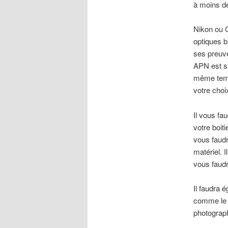
à moins de
Nikon ou C
optiques b
ses preuve
APN est s
même temps
votre choi
Il vous fa
votre boiti
vous faudr
matériel. 
vous faudr
Il faudra 
comme le 6
photograph