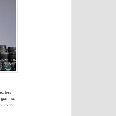
ez très
de gamme,
oit avec