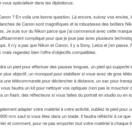
 vous spécialiser dans les diplodocus.
anon ? En voila une bonne question. Là encore, suivez vos envies, 
lanches de Canon sont magnifiques et la robustesse des boîtiers Niko
s. Je suis sur du Nikon parce que j’ai commencé avec cette marque
uffisamment compliqué pour que je joue pas avec plusieurs technolo
. Il n’y a pas que Nikon et Canon, il y a Sony, Leica et j’en passe. 
x mais regardez bien l’offre d’objectifs compatibles.
udra un pied pour effectuer des pauses longues, un pied qui supporte 
er plus objectif, un monopod pour stabiliser si vous avez de gros téléobj
a une télécommande pour déclencher à distance, un sac pour transpo
Il vous faudra un kit pour nettoyer vos optiques (non pas le mouchoir cr
a un flash, des réflecteurs si vous faites du portrait en studio ou en ex
également adapter votre matériel à votre activité, oubliez le pied pour 
00 mm sauf si vous êtes dans un stade. Il faudra réfléchir à ce que 
ier et comment, pour ne pas emporter tout votre matériel à chaque fo