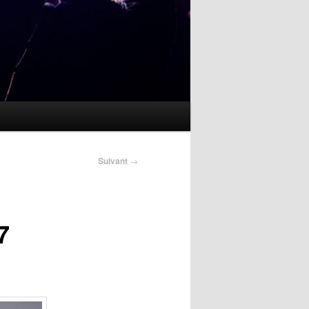
Suivant
→
7