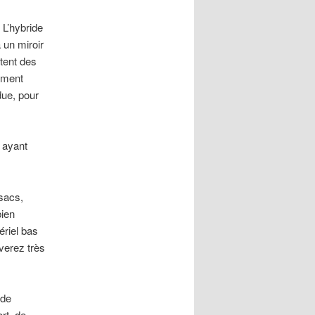
 L’hybride
 un miroir
tent des
uement
due, pour
s ayant
 sacs,
bien
ériel bas
verez très
 de
rt, de