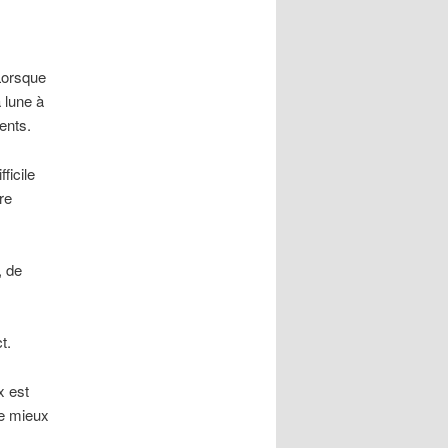
Lorsque
 lune à
rents.
ficile
re
, de
t.
x est
de mieux