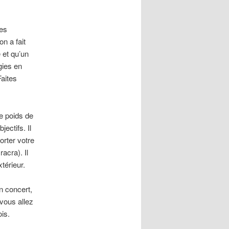
les
n a fait
 et qu’un
gies en
Faites
le poids de
ectifs. Il
rter votre
acra). Il
térieur.
un concert,
vous allez
is.