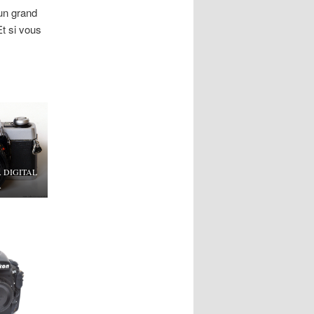
un grand
Et si vous
 DIGITAL
A