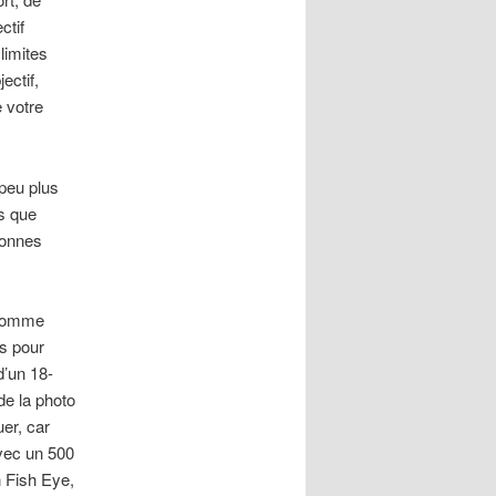
ctif
limites
ectif,
e votre
 peu plus
is que
bonnes
 comme
es pour
d’un 18-
e la photo
uer, car
avec un 500
n Fish Eye,