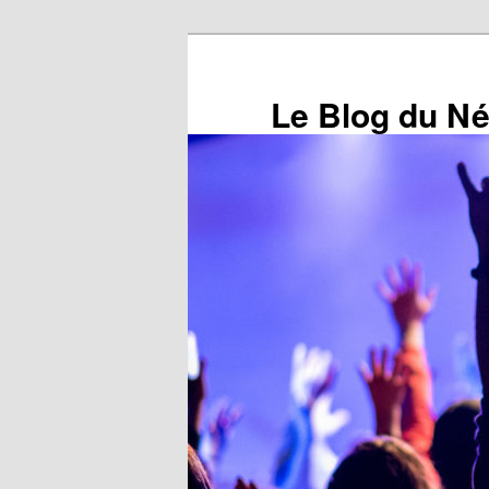
Aller
au
contenu
Le Blog du N
principal