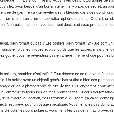
us allez avoir besoin d’un bon matériel. Il n’y a pas de secret, un obje
 entrée de gamme va vite révéler ses faiblesses dans des conditions 
tion, lumière, chromatisme, aberration sphérique etc…). Ceci dit, un obj
ent à un boitier, est un investissement durable si vous prenez soin d
ébat, plein format ou pas ? Les boîtiers plein format (24×36) sont un
 manipuler, plus techniques et plus lourds que les autres, mais une fo
rez goûté, vous ne reviendrez pas en arrière, même chose pour les 
 boitiers, combien d’objectifs ? Tout dépend de ce que vous faites
ie. Un boitier avec un objectif généraliste suffira à bien des personn
aysage ou de la photographie de rue. Je me suis longtemps contenté 
e j’emmène toujours lors de mes promenades. Si vous voulez faire d
, de la macro, du portrait, de l’astronomie, du sport, ça va se compliq
ectif est prévu pour un usage spécifique. Vous ne faites pas du nu 
 d’étudier les poils pubiens, vous ne faites pas de la macro avec u