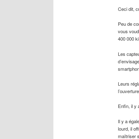
Ceci dit, c
Peu de co
vous voudr
400 000 kil
Les capteu
d’envisage
smartpho
Leurs régl
l’ouverture
Enfin, il 
Il y a égal
lourd, il 
maîtriser 