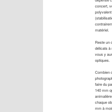
concert, vo
polyvalent
(stabilisa
contrairem
matériel.
Reste un d
délicats à
vous y au
optiques.
Combien de
photograph
faire du p
140 mm qu
animalière
chaque obj
mm à moins