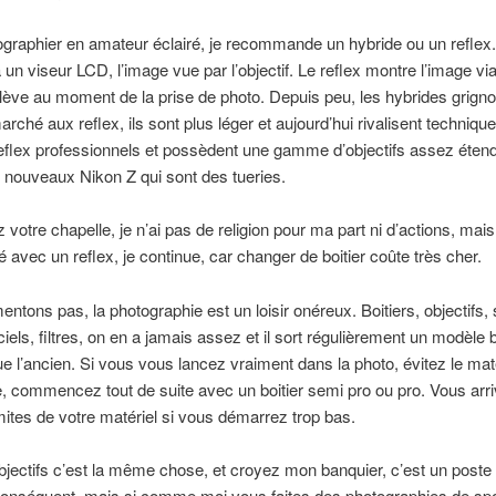
graphier en amateur éclairé, je recommande un hybride ou un reflex.
 un viseur LCD, l’image vue par l’objectif. Le reflex montre l’image via
lève au moment de la prise de photo. Depuis peu, les hybrides grigno
arché aux reflex, ils sont plus léger et aujourd’hui rivalisent techniq
eflex professionnels et possèdent une gamme d’objectifs assez éten
 nouveaux Nikon Z qui sont des tueries.
 votre chapelle, je n’ai pas de religion pour ma part ni d’actions, mai
vec un reflex, je continue, car changer de boitier coûte très cher.
ntons pas, la photographie est un loisir onéreux. Boitiers, objectifs,
ciels, filtres, on en a jamais assez et il sort régulièrement un modèle 
ue l’ancien. Si vous vous lancez vraiment dans la photo, évitez le mat
commencez tout de suite avec un boitier semi pro ou pro. Vous arri
imites de votre matériel si vous démarrez trop bas.
bjectifs c’est la même chose, et croyez mon banquier, c’est un poste
onséquent, mais si comme moi vous faites des photographies de spo