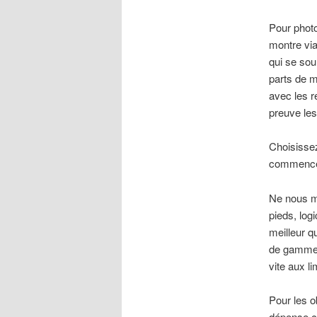
Pour photo
montre via
qui se sou
parts de m
avec les r
preuve les
Choisissez
commencé a
Ne nous me
pieds, logi
meilleur q
de gamme, 
vite aux l
Pour les o
dépense c