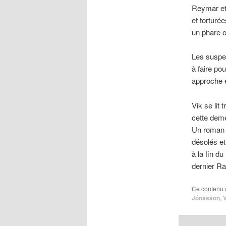
Reymar et 
et torturé
un phare o
Les suspec
à faire po
approche 
Vik se lit
cette deme
Un roman h
désolés et
à la fin d
dernier Ra
Ce contenu 
Jónasson
,
V