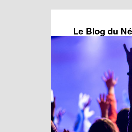
Aller
au
contenu
Le Blog du N
principal