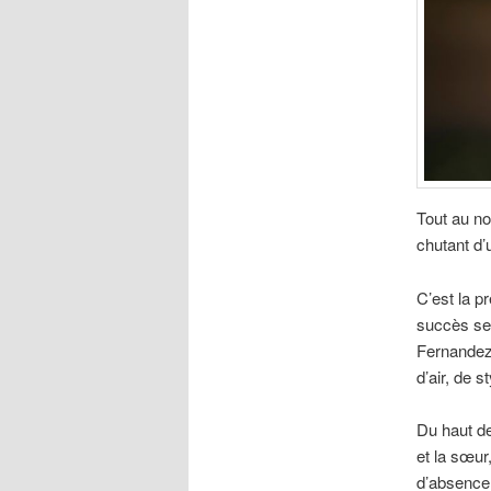
Tout au no
chutant d’
C’est la p
succès sem
Fernandez 
d’air, de s
Du haut de
et la sœu
d’absence.