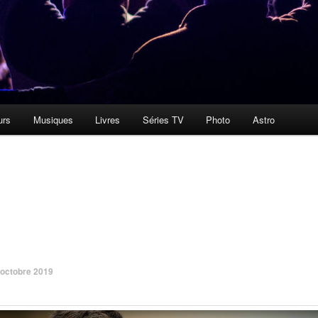
urs
Musiques
Livres
Séries TV
Photo
Astro
 octobre 2019