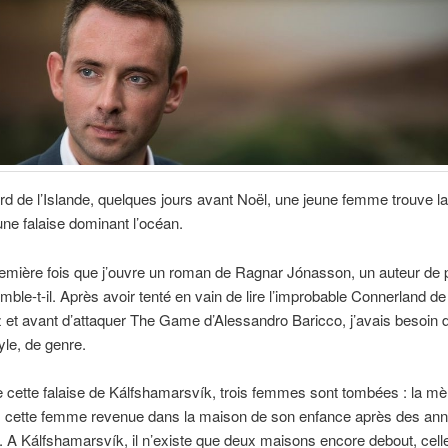
rd de l’Islande, quelques jours avant Noël, une jeune femme trouve la
une falaise dominant l’océan.
remière fois que j’ouvre un roman de Ragnar Jónasson, un auteur de 
ble-t-il. Après avoir tenté en vain de lire l’improbable Connerland d
et avant d’attaquer The Game d’Alessandro Baricco, j’avais besoin 
tyle, de genre.
 cette falaise de Kálfshamarsvík, trois femmes sont tombées : la mère,
r, cette femme revenue dans la maison de son enfance après des an
 A Kálfshamarsvík, il n’existe que deux maisons encore debout, cell