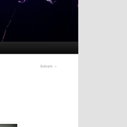
Suivant
→