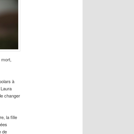
 mort,
polars à
e Laura
de changer
 la fille
nées
e de