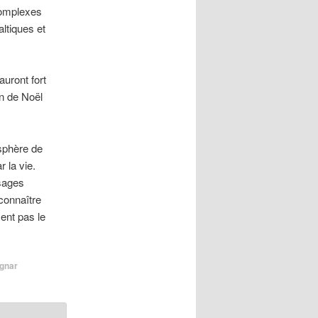
complexes
ltiques et
uront fort
on de Noël
osphère de
 la vie.
sages
connaître
ent pas le
gnar