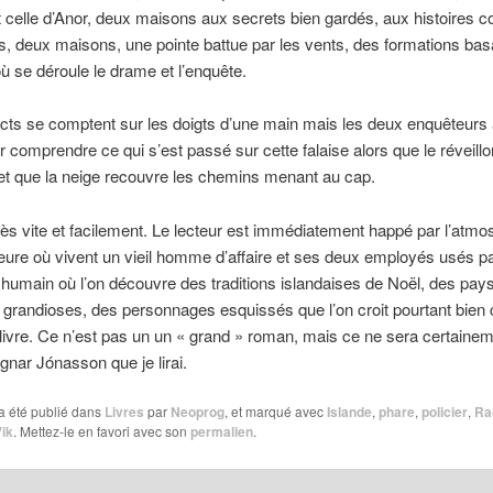
celle d’Anor, deux maisons aux secrets bien gardés, aux histoires 
es, deux maisons, une pointe battue par les vents, des formations basa
ù se déroule le drame et l’enquête.
ts se comptent sur les doigts d’une main mais les deux enquêteurs a
ur comprendre ce qui s’est passé sur cette falaise alors que le réveill
et que la neige recouvre les chemins menant au cap.
 très vite et facilement. Le lecteur est immédiatement happé par l’atm
ure où vivent un vieil homme d’affaire et ses deux employés usés par
umain où l’on découvre des traditions islandaises de Noël, des pay
 grandioses, des personnages esquissés que l’on croit pourtant bien 
u livre. Ce n’est pas un un « grand » roman, mais ce ne sera certainem
gnar Jónasson que je lirai.
a été publié dans
Livres
par
Neoprog
, et marqué avec
Islande
,
phare
,
policier
,
Ra
ik
. Mettez-le en favori avec son
permalien
.