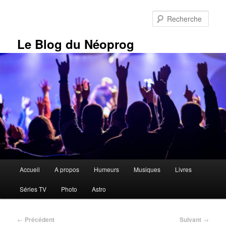
Aller
au
Rech
contenu
principal
Le Blog du Néoprog
Menu
Accueil
A propos
Humeurs
Musiques
Livres
principal
Séries TV
Photo
Astro
Navigation
←
Précédent
Suivant
→