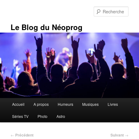
Aller
au
Rech
contenu
principal
Le Blog du Néoprog
Menu
Accueil
A propos
Humeurs
Musiques
Livres
principal
Séries TV
Photo
Astro
Navigation
←
Précédent
Suivant
→