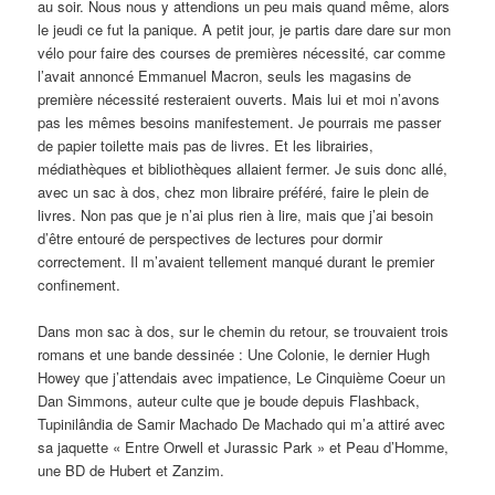
au soir. Nous nous y attendions un peu mais quand même, alors
le jeudi ce fut la panique. A petit jour, je partis dare dare sur mon
vélo pour faire des courses de premières nécessité, car comme
l’avait annoncé Emmanuel Macron, seuls les magasins de
première nécessité resteraient ouverts. Mais lui et moi n’avons
pas les mêmes besoins manifestement. Je pourrais me passer
de papier toilette mais pas de livres. Et les librairies,
médiathèques et bibliothèques allaient fermer. Je suis donc allé,
avec un sac à dos, chez mon libraire préféré, faire le plein de
livres. Non pas que je n’ai plus rien à lire, mais que j’ai besoin
d’être entouré de perspectives de lectures pour dormir
correctement. Il m’avaient tellement manqué durant le premier
confinement.
Dans mon sac à dos, sur le chemin du retour, se trouvaient trois
romans et une bande dessinée : Une Colonie, le dernier Hugh
Howey que j’attendais avec impatience, Le Cinquième Coeur un
Dan Simmons, auteur culte que je boude depuis Flashback,
Tupinilândia de Samir Machado De Machado qui m’a attiré avec
sa jaquette « Entre Orwell et Jurassic Park » et Peau d’Homme,
une BD de Hubert et Zanzim.