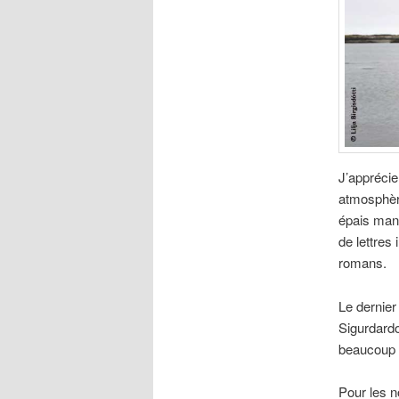
J’apprécie
atmosphère
épais mant
de lettres
romans.
Le dernier
Sigurdardo
beaucoup e
Pour les n