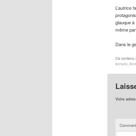
L’autrice f
protagonis
glauque à 
même parfo
Dans le g
Ce contenu 
lecture
,
livr
Laiss
Votre adres
Comment