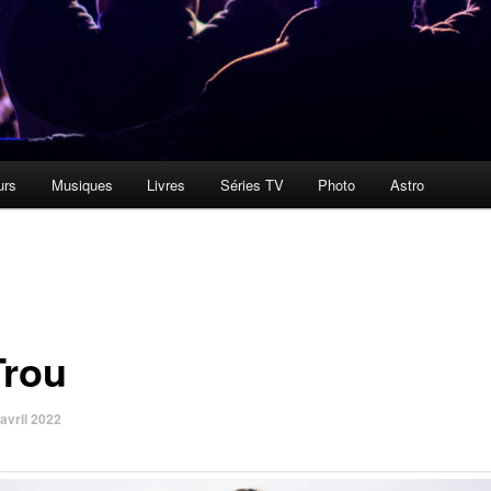
urs
Musiques
Livres
Séries TV
Photo
Astro
Trou
avril 2022