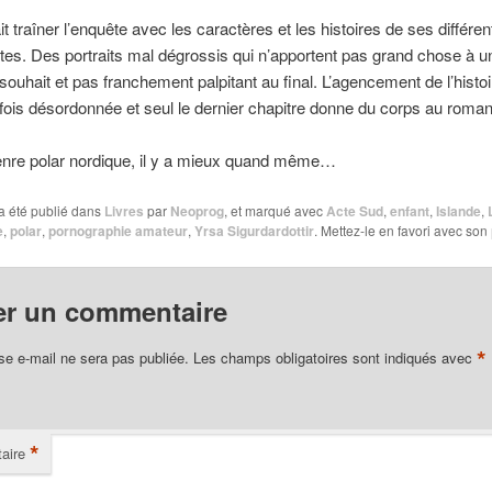
ait traîner l’enquête avec les caractères et les histoires de ses différen
tes. Des portraits mal dégrossis qui n’apportent pas grand chose à un
souhait et pas franchement palpitant au final. L’agencement de l’histo
is désordonnée et seul le dernier chapitre donne du corps au roman
enre polar nordique, il y a mieux quand même…
a été publié dans
Livres
par
Neoprog
, et marqué avec
Acte Sud
,
enfant
,
Islande
,
e
,
polar
,
pornographie amateur
,
Yrsa Sigurdardottir
. Mettez-le en favori avec son
er un commentaire
*
se e-mail ne sera pas publiée.
Les champs obligatoires sont indiqués avec
*
aire