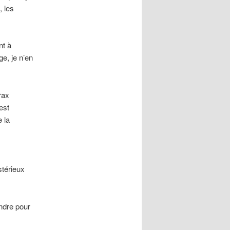
, les
nt à
e, je n’en
rax
est
 la
térieux
endre pour