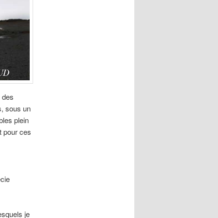
t des
s, sous un
bles plein
it pour ces
écie
esquels je