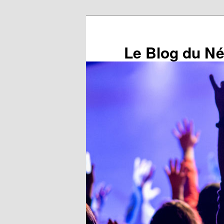
Aller
au
contenu
Le Blog du N
principal