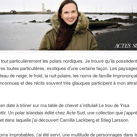
 tout particulièrement les polars nordiques. Je trouve qu’ils possèden
s toutes particulières, exotiques d’une certaine façon. Les paysage
eau de neige, le froid, la nuit polaire, les noms de famille imprononça
 inconnues et des récits souvent très glauques participent à mon attra
 en date à trôner sur ma table de chevet s’intitulait Le trou de Yrsa
ttir. Un polar islandais édité chez Acte Sud, une collection que j’appr
t dans laquelle j’ai découvert Camilla Lackberg et Stieg Larsson.
oms improbables, j’ai été servi, une multitude de personnages dans l