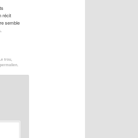
ts
 récit
ire semble
.
Le trou
,
permalien
.