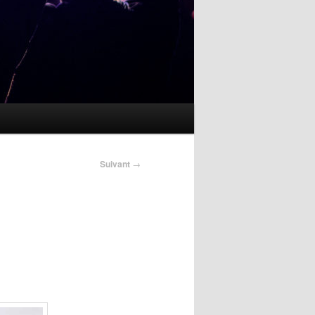
Suivant
→