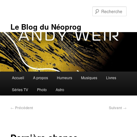
Aller
au
Rech
contenu
principal
Le Blog du Néoprog
Menu
Accueil
A propos
Humeurs
Musiques
Livres
principal
Séries TV
Photo
Astro
Navigation
←
Précédent
Suivant
→
des
articles