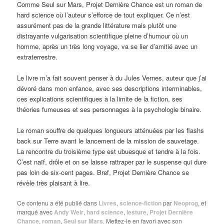
Comme Seul sur Mars, Projet Dernière Chance est un roman de
hard science où l’auteur s’efforce de tout expliquer. Ce n’est
assurément pas de la grande littérature mais plutôt une
distrayante vulgarisation scientifique pleine d’humour où un
homme, après un très long voyage, va se lier d’amitié avec un
extraterrestre.
Le livre m’a fait souvent penser à du Jules Vernes, auteur que j’ai
dévoré dans mon enfance, avec ses descriptions interminables,
ces explications scientifiques à la limite de la fiction, ses
théories fumeuses et ses personnages à la psychologie binaire.
Le roman souffre de quelques longueurs atténuées par les flashs
back sur Terre avant le lancement de la mission de sauvetage.
La rencontre du troisième type est ubuesque et tendre à la fois.
C’est naïf, drôle et on se laisse rattraper par le suspense qui dure
pas loin de six-cent pages. Bref, Projet Dernière Chance se
révèle très plaisant à lire.
Ce contenu a été publié dans
Livres
,
science-fiction
par
Neoprog
, et
marqué avec
Andy Weir
,
hard science
,
lesture
,
Projet Dernière
Chance
,
roman
,
Seul sur Mars
. Mettez-le en favori avec son