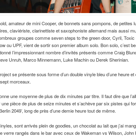
old, amateur de mini Cooper, de bonnets sans pompons, de petites l
ires, claviériste, clarinettiste et saxophoniste allemand mais aussi m
ombreux groupes comme seven steps to the green door, Cyril, Toxic 
w ou UPF, vient de sortir son premier album solo. Bon solo, c’est b
 donné l’impressionnant nombre d’invités présents comme Craig Blunde
Steve Unruh, Marco Minnemann, Luke Machin ou Derek Sherinian.
oject se présente sous forme d’un double vinyle bleu d’une heure et 
 sept morceaux.
onne une moyenne de plus de dix minutes par titre. Il faut dire que l’
 une pièce de plus de seize minutes et s’achève par six pistes qui fo
erlin 2049’, long de près d’une demie heure tout de même.
inyles, sont arrivés plein de goodies, un chocolat au lait que j’ai man
e verre rangés dans le bar avec ceux de Wakeman vs Wilson, John