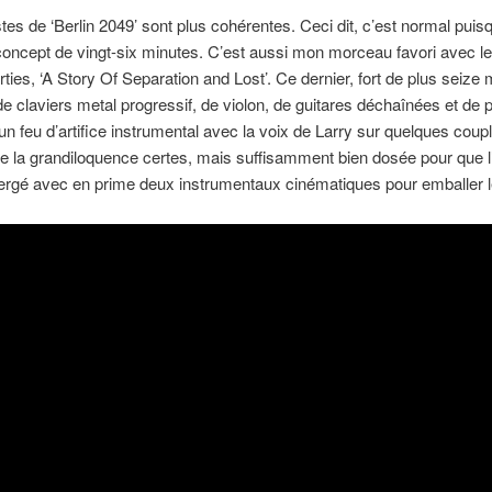
tes de ‘Berlin 2049’ sont plus cohérentes. Ceci dit, c’est normal puisqu
concept de vingt-six minutes. C’est aussi mon morceau favori avec l
arties, ‘A Story Of Separation and Lost’. Ce dernier, fort de plus seize
de claviers metal progressif, de violon, de guitares déchaînées et de 
 un feu d’artifice instrumental avec la voix de Larry sur quelques coupl
De la grandiloquence certes, mais suffisamment bien dosée pour que l’
rgé avec en prime deux instrumentaux cinématiques pour emballer le