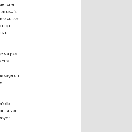
que, une
manuscrit
ne édition
 groupe
Suze
ne va pas
sons.
 passage on
e
réelle
 ou seven
croyez-