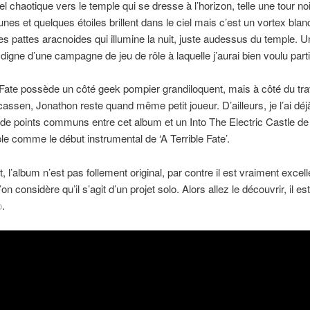
el chaotique vers le temple qui se dresse à l’horizon, telle une tour no
unes et quelques étoiles brillent dans le ciel mais c’est un vortex blan
s pattes aracnoides qui illumine la nuit, juste audessus du temple. U
n digne d’une campagne de jeu de rôle à laquelle j’aurai bien voulu parti
 Fate possède un côté geek pompier grandiloquent, mais à côté du tra
assen, Jonathon reste quand même petit joueur. D’ailleurs, je l’ai déjà 
e points communs entre cet album et un Into The Electric Castle d
e comme le début instrumental de ‘A Terrible Fate’.
 l’album n’est pas follement original, par contre il est vraiment excell
l’on considère qu’il s’agit d’un projet solo. Alors allez le découvrir, il es
p
.