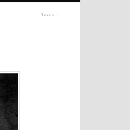
Suivant
→