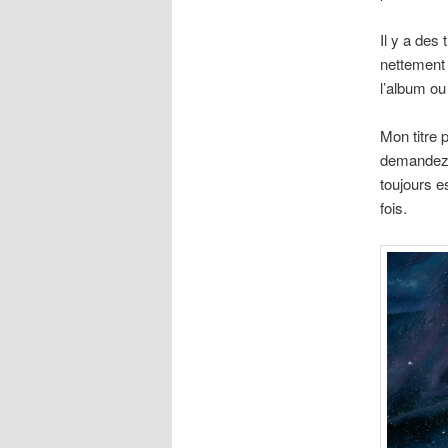
Il y a des
nettement 
l’album ou
Mon titre 
demandez p
toujours e
fois.