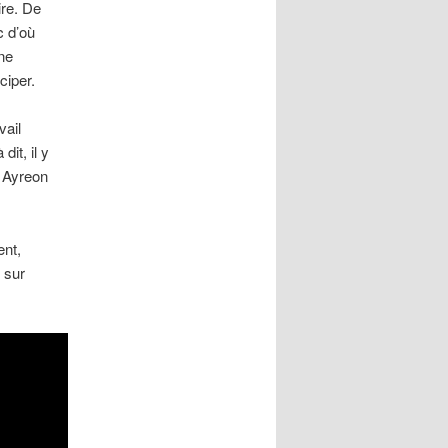
ire. De
c d’où
ne
ciper.
vail
dit, il y
e Ayreon
ent,
t sur