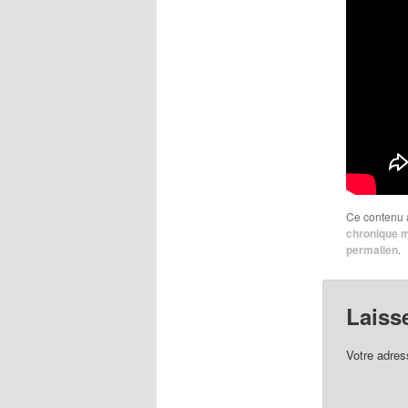
Ce contenu 
chronique 
permalien
.
Laiss
Votre adres