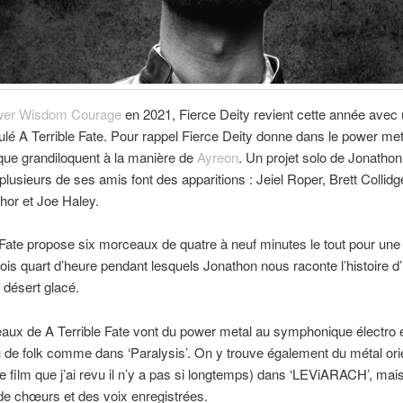
er Wisdom Courage
en 2021, Fierce Deity revient cette année avec
tulé A Terrible Fate. Pour rappel Fierce Deity donne dans le power met
ue grandiloquent à la manière de
Ayreon
. Un projet solo de Jonatho
 plusieurs de ses amis font des apparitions : Jeiel Roper, Brett Collid
hor et Joe Haley.
 Fate propose six morceaux de quatre à neuf minutes le tout pour une
trois quart d’heure pendant lesquels Jonathon nous raconte l’histoire d
 désert glacé.
aux de A Terrible Fate vont du power metal au symphonique électro 
 de folk comme dans ‘Paralysis’. On y trouve également du métal ori
le film que j’ai revu il n’y a pas si longtemps) dans ‘LEViARACH’, mai
de chœurs et des voix enregistrées.