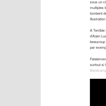
sous un ci
multiples l
tombent de
illustratio
A Terrible
d’Arjen Luc
beaucoup d
par exempl
Fatalement,
surtout si 
Bandcam