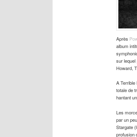
Après
Pow
album inti
symphoniq
sur lequel
Howard, T
A Terrible
totale de 
hantant un
Les morce
par un peu
Stargate (
profusion 