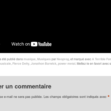
a été publié dans
musique
,
Musiques
par
Neoprog
, et marqué avec
A Terrible Fa
musicale
,
Fierce Deity
,
Jonathon Barwick
,
power metal
. Mettez-le en favori avec 
er un commentaire
*
se e-mail ne sera pas publiée.
Les champs obligatoires sont indiqués avec