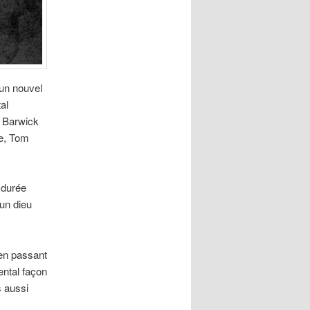
 un nouvel
al
n Barwick
ge, Tom
 durée
’un dieu
en passant
ental façon
s aussi