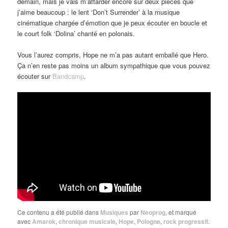
demain, mais je vais m’attarder encore sur deux pièces que
j’aime beaucoup : le lent ‘Don’t Surrender’ à la musique
cinématique chargée d’émotion que je peux écouter en boucle et
le court folk ‘Dolina’ chanté en polonais.
Vous l’aurez compris, Hope ne m’a pas autant emballé que Hero.
Ça n’en reste pas moins un album sympathique que vous pouvez
écouter sur
Bandcamp
.
Ce contenu a été publié dans
Musiques
par
Neoprog
, et marqué
avec
Amarok
,
chronique musicale
,
Hope
,
Pologne
,
rock progressif
.