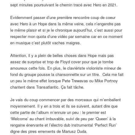
sept minutes poursuivant le chemin tracé avec Hero en 2021.
Evidemment passer d’une première rencontre coup de coeur
avec Hero à un Hope dans la même veine, cela n’engendre pas
le même plaisir et si je le chronique aujourd’hui, c’est aussi pour
respecter mon quota d’une vidéo par semaine car en ce moment
en musique c’est plutôt vaches maigres.
Attention, il y a plein de belles choses dans Hope mais pas
assez de surprise et trop de Floyd cover pour que je tombe
amoureux cette fois. En plus, le claviériste violoniste mineur de
fond du groupe pousse la chansonnette sur un titre. Cela me fait
un peu le même effet lorsque Pete Trewavas ou Mike Portnoy
chantent dans Transatlantic. Ça fait tâche.
Je vais du coup commencer par des morceaux qui m’emballent
moyennement. Il y en a trois et ils se suivent, autant dire que
cette partie de l’album m’ennuie un peu : le premier est
‘Welcome’ au chant imbuvable, suivi de peu par ‘Queen’ à la
rengaine énervante et l’électro dub instrumental ‘Perfect Run’
digne des pires errements de Mariusz Duda.