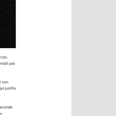
cran.
entait pas
r son
i justifie
seconde
du