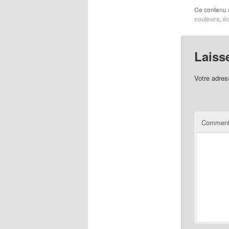
Ce contenu 
couleurs
,
é
Laiss
Votre adres
Comment