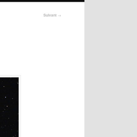
Suivant
→