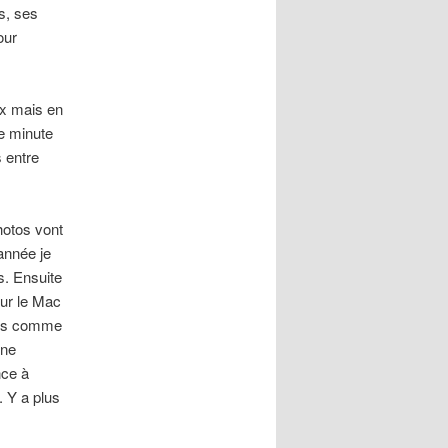
s, ses
our
ix mais en
ne minute
s entre
hotos vont
 année je
es. Ensuite
sur le Mac
uins comme
ine
nce à
. Y a plus