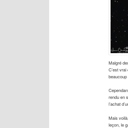
Malgré des
C’est vrai
beaucoup d
Cependant 
rendu en sa
l’achat d’
Mais voilà
leçon, le g