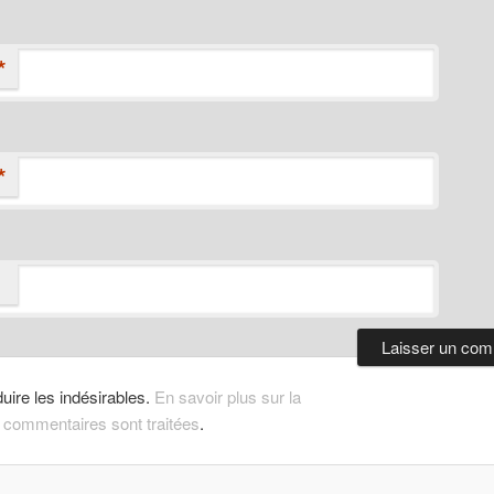
*
*
duire les indésirables.
En savoir plus sur la
 commentaires sont traitées
.