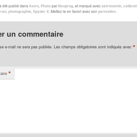
a été publié dans
Astro
,
Photo
par
Neoprog
, et marqué avec
astronomie
,
calibrat
cran
,
photographie
,
Spyder X
. Mettez-le en favori avec son
permalien
.
er un commentaire
*
se e-mail ne sera pas publiée.
Les champs obligatoires sont indiqués avec
*
aire