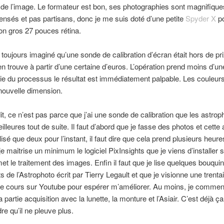
 de l’image. Le formateur est bon, ses photographies sont magnifique
ensés et pas partisans, donc je me suis doté d’une petite
Spyder X
p
on gros 27 pouces rétina.
 toujours imaginé qu’une sonde de calibration d’écran était hors de pr
 en trouve à partir d’une certaine d’euros. L’opération prend moins d’u
rtie du processus le résultat est immédiatement palpable. Les couleur
nouvelle dimension.
it, ce n’est pas parce que j’ai une sonde de calibration que les astrop
illeures tout de suite. Il faut d’abord que je fasse des photos et cette
lisé que deux pour l’instant, il faut dire que cela prend plusieurs heur
 je maitrise un minimum le logiciel PixInsights que je viens d’installer 
met le traitement des images. Enfin il faut que je lise quelques bouq
s de l’Astrophoto écrit par Tierry Legault et que je visionne une trenta
de cours sur Youtube pour espérer m’améliorer. Au moins, je comme
a partie acquisition avec la lunette, la monture et l’Asiair. C’est déjà ça
re qu’il ne pleuve plus.