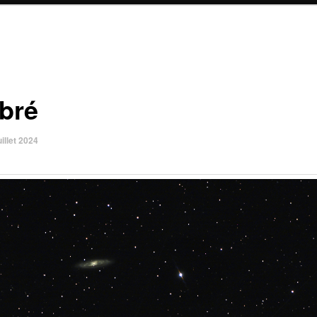
ibré
uillet 2024