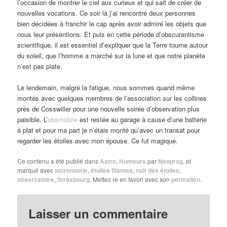
l’occasion de montrer le ciel aux curieux et qui sait de créer de
nouvelles vocations. Ce soir là j’ai rencontré deux personnes
bien décidées à franchir le cap après avoir admiré les objets que
nous leur présentions. Et puis en cette période d’obscurantisme
scientifique, il est essentiel d’expliquer que la Terre tourne autour
du soleil, que l’homme a marché sur la lune et que notre planète
n’est pas plate.
Le lendemain, malgré la fatigue, nous sommes quand même
montés avec quelques membres de l’association sur les collines
près de Cosswiller pour une nouvelle soirée d’observation plus
paisible. L’
obsmobile
est restée au garage à cause d’une batterie
à plat et pour ma part je n’étais monté qu’avec un transat pour
regarder les étoiles avec mon épouse. Ce fut magique.
Ce contenu a été publié dans
Astro
,
Humeurs
par
Neoprog
, et
marqué avec
astronomie
,
étoiles filantes
,
nuit des étoiles
,
observatoire
,
Strasbourg
. Mettez-le en favori avec son
permalien
.
Laisser un commentaire