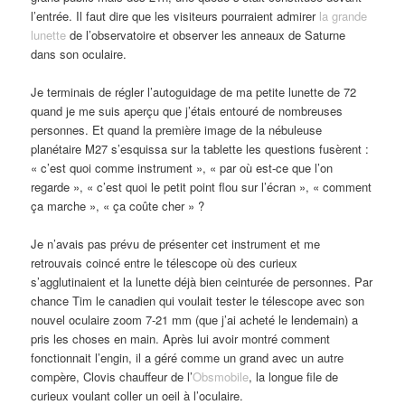
l’entrée. Il faut dire que les visiteurs pourraient admirer
la grande
lunette
de l’observatoire et observer les anneaux de Saturne
dans son oculaire.
Je terminais de régler l’autoguidage de ma petite lunette de 72
quand je me suis aperçu que j’étais entouré de nombreuses
personnes. Et quand la première image de la nébuleuse
planétaire M27 s’esquissa sur la tablette les questions fusèrent :
« c’est quoi comme instrument », « par où est-ce que l’on
regarde », « c’est quoi le petit point flou sur l’écran », « comment
ça marche », « ça coûte cher » ?
Je n’avais pas prévu de présenter cet instrument et me
retrouvais coincé entre le télescope où des curieux
s’agglutinaient et la lunette déjà bien ceinturée de personnes. Par
chance Tim le canadien qui voulait tester le télescope avec son
nouvel oculaire zoom 7-21 mm (que j’ai acheté le lendemain) a
pris les choses en main. Après lui avoir montré comment
fonctionnait l’engin, il a géré comme un grand avec un autre
compère, Clovis chauffeur de l’
Obsmobile
, la longue file de
curieux voulant coller un oeil à l’oculaire.