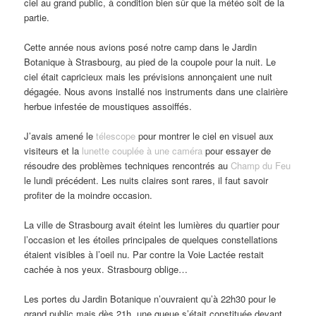
ciel au grand public, à condition bien sûr que la météo soit de la
partie.
Cette année nous avions posé notre camp dans le Jardin
Botanique à Strasbourg, au pied de la coupole pour la nuit. Le
ciel était capricieux mais les prévisions annonçaient une nuit
dégagée. Nous avons installé nos instruments dans une clairière
herbue infestée de moustiques assoiffés.
J’avais amené le
télescope
pour montrer le ciel en visuel aux
visiteurs et la
lunette couplée à une caméra
pour essayer de
résoudre des problèmes techniques rencontrés au
Champ du Feu
le lundi précédent. Les nuits claires sont rares, il faut savoir
profiter de la moindre occasion.
La ville de Strasbourg avait éteint les lumières du quartier pour
l’occasion et les étoiles principales de quelques constellations
étaient visibles à l’oeil nu. Par contre la Voie Lactée restait
cachée à nos yeux. Strasbourg oblige…
Les portes du Jardin Botanique n’ouvraient qu’à 22h30 pour le
grand public mais dès 21h, une queue s’était constituée devant