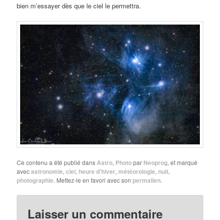
bien m’essayer dès que le ciel le permettra.
Ce contenu a été publié dans
Astro
,
Photo
par
Neoprog
, et marqué
avec
astronomie
,
ciel
,
heure d'hiver
,
météorologie
,
nuit
,
photographie
. Mettez-le en favori avec son
permalien
.
Laisser un commentaire