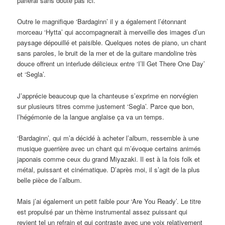
parlerai sans doute pas ici.
Outre le magnifique ‘Bardaginn’ il y a également l’étonnant
morceau ‘Hytta’ qui accompagnerait à merveille des images d’un
paysage dépouillé et paisible. Quelques notes de piano, un chant
sans paroles, le bruit de la mer et de la guitare mandoline très
douce offrent un interlude délicieux entre ‘I’ll Get There One Day’
et ‘Segla’.
J’apprécie beaucoup que la chanteuse s’exprime en norvégien
sur plusieurs titres comme justement ‘Segla’. Parce que bon,
l’hégémonie de la langue anglaise ça va un temps.
‘Bardaginn’, qui m’a décidé à acheter l’album, ressemble à une
musique guerrière avec un chant qui m’évoque certains animés
japonais comme ceux du grand Miyazaki. Il est à la fois folk et
métal, puissant et cinématique. D’après moi, il s’agit de la plus
belle pièce de l’album.
Mais j’ai également un petit faible pour ‘Are You Ready’. Le titre
est propulsé par un thème instrumental assez puissant qui
revient tel un refrain et qui contraste avec une voix relativement