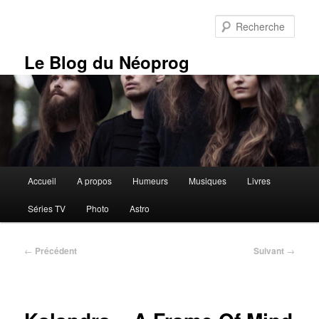
Aller
au
Rech
contenu
principal
Le Blog du Néoprog
Menu
Accueil
A propos
Humeurs
Musiques
Livres
principal
Séries TV
Photo
Astro
Navigation
←
Précédent
Suivant
→
des
articles