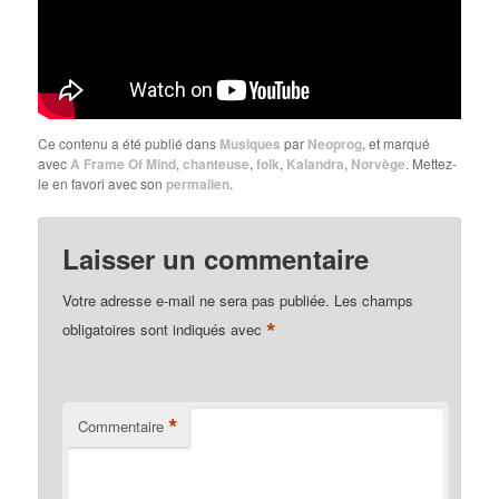
Ce contenu a été publié dans
Musiques
par
Neoprog
, et marqué
avec
A Frame Of Mind
,
chanteuse
,
folk
,
Kalandra
,
Norvège
. Mettez-
le en favori avec son
permalien
.
Laisser un commentaire
Votre adresse e-mail ne sera pas publiée.
Les champs
*
obligatoires sont indiqués avec
*
Commentaire