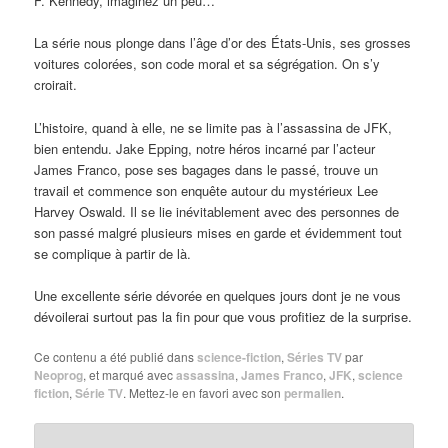
F. Kennedy, imaginez un peu…
La série nous plonge dans l’âge d’or des États-Unis, ses grosses
voitures colorées, son code moral et sa ségrégation. On s’y
croirait.
L’histoire, quand à elle, ne se limite pas à l’assassina de JFK,
bien entendu. Jake Epping, notre héros incarné par l’acteur
James Franco, pose ses bagages dans le passé, trouve un
travail et commence son enquête autour du mystérieux Lee
Harvey Oswald. Il se lie inévitablement avec des personnes de
son passé malgré plusieurs mises en garde et évidemment tout
se complique à partir de là.
Une excellente série dévorée en quelques jours dont je ne vous
dévoilerai surtout pas la fin pour que vous profitiez de la surprise.
Ce contenu a été publié dans
science-fiction
,
Séries TV
par
Neoprog
, et marqué avec
assassina
,
James Franco
,
JFK
,
science
fiction
,
Série TV
. Mettez-le en favori avec son
permalien
.