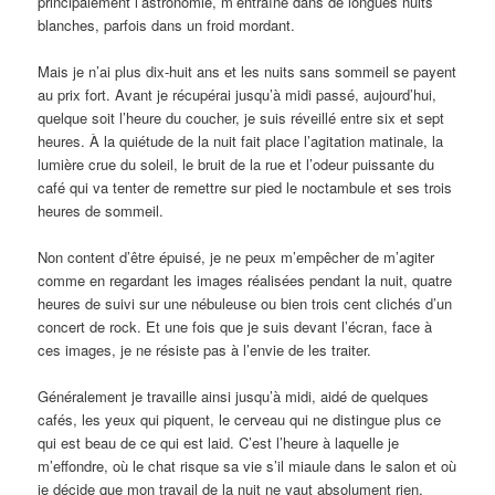
principalement l’astronomie, m’entraîne dans de longues nuits
blanches, parfois dans un froid mordant.
Mais je n’ai plus dix-huit ans et les nuits sans sommeil se payent
au prix fort. Avant je récupérai jusqu’à midi passé, aujourd’hui,
quelque soit l’heure du coucher, je suis réveillé entre six et sept
heures. À la quiétude de la nuit fait place l’agitation matinale, la
lumière crue du soleil, le bruit de la rue et l’odeur puissante du
café qui va tenter de remettre sur pied le noctambule et ses trois
heures de sommeil.
Non content d’être épuisé, je ne peux m’empêcher de m’agiter
comme en regardant les images réalisées pendant la nuit, quatre
heures de suivi sur une nébuleuse ou bien trois cent clichés d’un
concert de rock. Et une fois que je suis devant l’écran, face à
ces images, je ne résiste pas à l’envie de les traiter.
Généralement je travaille ainsi jusqu’à midi, aidé de quelques
cafés, les yeux qui piquent, le cerveau qui ne distingue plus ce
qui est beau de ce qui est laid. C’est l’heure à laquelle je
m’effondre, où le chat risque sa vie s’il miaule dans le salon et où
je décide que mon travail de la nuit ne vaut absolument rien.