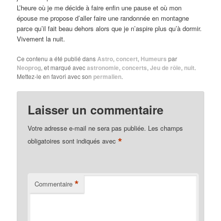
L’heure où je me décide à faire enfin une pause et où mon
épouse me propose d’aller faire une randonnée en montagne
parce qu’il fait beau dehors alors que je n’aspire plus qu’à dormir.
Vivement la nuit.
Ce contenu a été publié dans
Astro
,
concert
,
Humeurs
par
Neoprog
, et marqué avec
astronomie
,
concerts
,
Jeu de rôle
,
nuit
.
Mettez-le en favori avec son
permalien
.
Laisser un commentaire
Votre adresse e-mail ne sera pas publiée.
Les champs
*
obligatoires sont indiqués avec
*
Commentaire