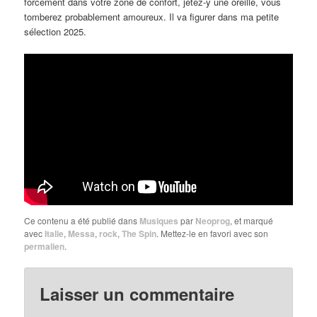
forcément dans votre zone de confort, jetez-y une oreille, vous
tomberez probablement amoureux. Il va figurer dans ma petite
sélection 2025.
Ce contenu a été publié dans
Musiques
par
Neoprog
, et marqué
avec
Italie
,
Messa
,
rock
,
The Spin
. Mettez-le en favori avec son
permalien
.
Laisser un commentaire