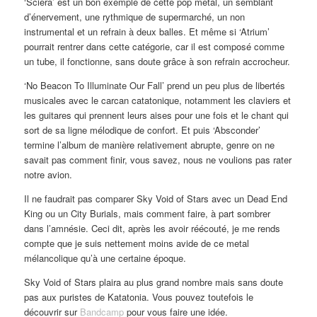
‘Sciera’ est un bon exemple de cette pop metal, un semblant
d’énervement, une rythmique de supermarché, un non
instrumental et un refrain à deux balles. Et même si ‘Atrium’
pourrait rentrer dans cette catégorie, car il est composé comme
un tube, il fonctionne, sans doute grâce à son refrain accrocheur.
‘No Beacon To Illuminate Our Fall’ prend un peu plus de libertés
musicales avec le carcan catatonique, notamment les claviers et
les guitares qui prennent leurs aises pour une fois et le chant qui
sort de sa ligne mélodique de confort. Et puis ‘Absconder’
termine l’album de manière relativement abrupte, genre on ne
savait pas comment finir, vous savez, nous ne voulions pas rater
notre avion.
Il ne faudrait pas comparer Sky Void of Stars avec un Dead End
King ou un City Burials, mais comment faire, à part sombrer
dans l’amnésie. Ceci dit, après les avoir réécouté, je me rends
compte que je suis nettement moins avide de ce metal
mélancolique qu’à une certaine époque.
Sky Void of Stars plaira au plus grand nombre mais sans doute
pas aux puristes de Katatonia. Vous pouvez toutefois le
découvrir sur
Bandcamp
pour vous faire une idée.