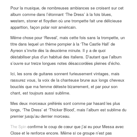
Pour la musique, de nombreuses ambiances se croisent sur cet
album comme dans l’étonnant ‘The Dress’ à la fois blues,
western, stoner et floydien où une trompette fait une délicieuse
apparition, façon polar noir américain.
Même chose pour ‘Reveal’, mais cette fois sans la trompette, un
titre dans lequel un thème pompier à la ‘The Castle Hall’ de
Ayreon s’invite dès la deuxième minute. Il y a de quoi
déstabiliser plus d’un habitué des italiens. D’autant que l’album
s’ouvre sur treize longues notes désaccordées pleines d’écho.
Ici, les sons de guitares sonnent furieusement vintages, mais
rassurez vous, la voix de la chanteuse brune aux longs cheveux
bouclés que ma femme déteste bizarrement, et par pour son
chant, est toujours aussi sublime.
Mes deux morceaux préférés sont comme par hasard les plus
longs, ‘The Dress’ et ‘Thicker Blood’, mais l’album est sublime du
premier jusqu’au dernier morceau.
The Spin
confirme le coup de cœur que j’ai eu pour Messa avec
Close et le renforce encore. Même si ce groupe n’est pas