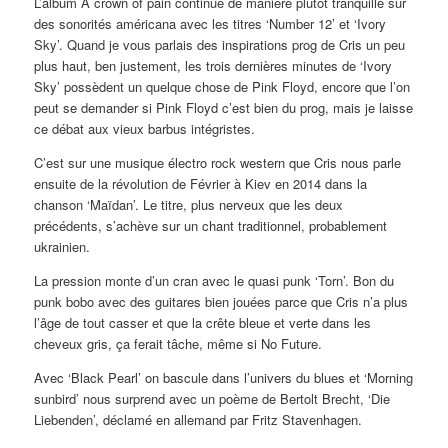
L’album A crown of pain continue de manière plutôt tranquille sur
des sonorités américana avec les titres ‘Number 12’ et ‘Ivory
Sky’. Quand je vous parlais des inspirations prog de Cris un peu
plus haut, ben justement, les trois dernières minutes de ‘Ivory
Sky’ possèdent un quelque chose de Pink Floyd, encore que l’on
peut se demander si Pink Floyd c’est bien du prog, mais je laisse
ce débat aux vieux barbus intégristes.
C’est sur une musique électro rock western que Cris nous parle
ensuite de la révolution de Février à Kiev en 2014 dans la
chanson ‘Maïdan’. Le titre, plus nerveux que les deux
précédents, s’achève sur un chant traditionnel, probablement
ukrainien.
La pression monte d’un cran avec le quasi punk ‘Torn’. Bon du
punk bobo avec des guitares bien jouées parce que Cris n’a plus
l’âge de tout casser et que la crête bleue et verte dans les
cheveux gris, ça ferait tâche, même si No Future.
Avec ‘Black Pearl’ on bascule dans l’univers du blues et ‘Morning
sunbird’ nous surprend avec un poème de Bertolt Brecht, ‘Die
Liebenden’, déclamé en allemand par Fritz Stavenhagen.