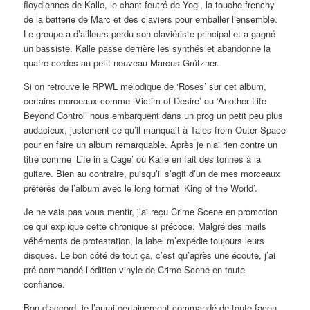
floydiennes de Kalle, le chant feutré de Yogi, la touche frenchy
de la batterie de Marc et des claviers pour emballer l’ensemble.
Le groupe a d’ailleurs perdu son claviériste principal et a gagné
un bassiste. Kalle passe derrière les synthés et abandonne la
quatre cordes au petit nouveau Marcus Grützner.
Si on retrouve le RPWL mélodique de ‘Roses’ sur cet album,
certains morceaux comme ‘Victim of Desire’ ou ‘Another Life
Beyond Control’ nous embarquent dans un prog un petit peu plus
audacieux, justement ce qu’il manquait à Tales from Outer Space
pour en faire un album remarquable. Après je n’ai rien contre un
titre comme ‘Life in a Cage’ où Kalle en fait des tonnes à la
guitare. Bien au contraire, puisqu’il s’agit d’un de mes morceaux
préférés de l’album avec le long format ‘King of the World’.
Je ne vais pas vous mentir, j’ai reçu Crime Scene en promotion
ce qui explique cette chronique si précoce. Malgré des mails
véhéments de protestation, la label m’expédie toujours leurs
disques. Le bon côté de tout ça, c’est qu’après une écoute, j’ai
pré commandé l’édition vinyle de Crime Scene en toute
confiance.
Bon d’accord, je l’aurai certainement commandé de toute façon.