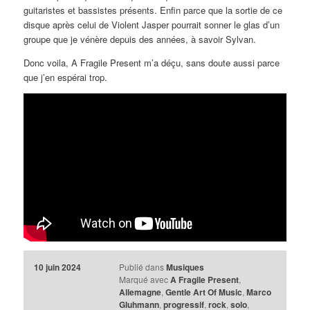
guitaristes et bassistes présents. Enfin parce que la sortie de ce
disque après celui de Violent Jasper pourrait sonner le glas d’un
groupe que je vénère depuis des années, à savoir Sylvan.
Donc voila, A Fragile Present m’a déçu, sans doute aussi parce
que j’en espérai trop.
10 juin 2024
Publié dans
Musiques
Marqué avec
A Fragile Present
,
Allemagne
,
Gentle Art Of Music
,
Marco
Gluhmann
,
progressif
,
rock
,
solo
,