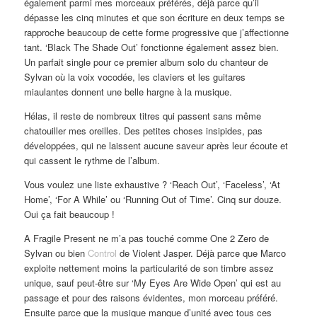
également parmi mes morceaux préférés, déjà parce qu’il
dépasse les cinq minutes et que son écriture en deux temps se
rapproche beaucoup de cette forme progressive que j’affectionne
tant. ‘Black The Shade Out’ fonctionne également assez bien.
Un parfait single pour ce premier album solo du chanteur de
Sylvan où la voix vocodée, les claviers et les guitares
miaulantes donnent une belle hargne à la musique.
Hélas, il reste de nombreux titres qui passent sans même
chatouiller mes oreilles. Des petites choses insipides, pas
développées, qui ne laissent aucune saveur après leur écoute et
qui cassent le rythme de l’album.
Vous voulez une liste exhaustive ? ‘Reach Out’, ‘Faceless’, ‘At
Home’, ‘For A While’ ou ‘Running Out of Time’. Cinq sur douze.
Oui ça fait beaucoup !
A Fragile Present ne m’a pas touché comme One 2 Zero de
Sylvan ou bien
Control
de Violent Jasper. Déjà parce que Marco
exploite nettement moins la particularité de son timbre assez
unique, sauf peut-être sur ‘My Eyes Are Wide Open’ qui est au
passage et pour des raisons évidentes, mon morceau préféré.
Ensuite parce que la musique manque d’unité avec tous ces