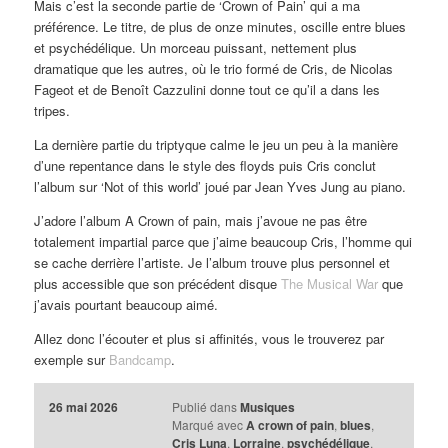
Mais c’est la seconde partie de ‘Crown of Pain’ qui a ma
préférence. Le titre, de plus de onze minutes, oscille entre blues
et psychédélique. Un morceau puissant, nettement plus
dramatique que les autres, où le trio formé de Cris, de Nicolas
Fageot et de Benoît Cazzulini donne tout ce qu’il a dans les
tripes.
La dernière partie du triptyque calme le jeu un peu à la manière
d’une repentance dans le style des floyds puis Cris conclut
l’album sur ‘Not of this world’ joué par Jean Yves Jung au piano.
J’adore l’album A Crown of pain, mais j’avoue ne pas être
totalement impartial parce que j’aime beaucoup Cris, l’homme qui
se cache derrière l’artiste. Je l’album trouve plus personnel et
plus accessible que son précédent disque
The Musical War
que
j’avais pourtant beaucoup aimé.
Allez donc l’écouter et plus si affinités, vous le trouverez par
exemple sur
Bandcamp
.
26 mai 2026
Publié dans
Musiques
Marqué avec
A crown of pain
,
blues
,
Cris Luna
,
Lorraine
,
psychédélique
,