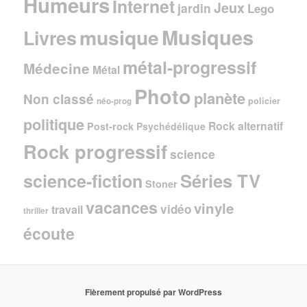
Humeurs
Internet
Jeux
jardin
Lego
Musiques
musique
Livres
métal-progressif
Médecine
Métal
Photo
planète
Non classé
policier
néo-prog
politique
Rock alternatif
Post-rock
Psychédélique
Rock progressif
science
Séries TV
science-fiction
Stoner
vacances
vinyle
vidéo
travail
thriller
écoute
Fièrement propulsé par WordPress