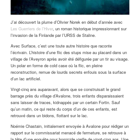
J’ai découvert la plume d’Olivier Norek en début d’année avec
Les Guerriers de l’Hiver
, un roman historique impressionnant sur
l’invasion de la Finlande par l’URSS de Staline.
Avec Surface, c’est une toute autre histoire que raconte
l’écrivain. L’histoire d’une flic des stups mise au placard dans un
village de l’Aveyron après avoir été défigurée par un tir au visage.
Un polar en forme de cold case où la flic, en pleine
reconstruction, remue de lourds secrets enfouis sous la surface
d’un lac artificiel.
Vingt-cinq ans auparavant, alors que se construisait le grand
barrage près du village d’Avalone, trois enfants disparaissaient
sans laisser de traces, kidnappés par un certain Fortin. Sauf
qu’un matin, ce qui reste du corps d’un de ces enfants, est
retrouvé dans un bidons, flottant sur le lac.
Noémie Chastain, initialement envoyée à Avalone pour rédiger un
rapport sur le commissariat menacé de fermeture, se retrouve à
la tête d’une enquête pour homicide vieille de vingt-cinq ans. Une