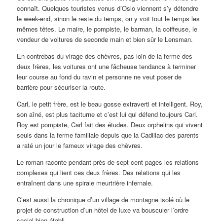
connaît. Quelques touristes venus d’Oslo viennent s’y détendre
le week-end, sinon le reste du temps, on y voit tout le temps les
mêmes têtes. Le maire, le pompiste, le barman, la coiffeuse, le
vendeur de voitures de seconde main et bien sûr le Lensman.
En contrebas du virage des chèvres, pas loin de la ferme des
deux frères, les voitures ont une fâcheuse tendance à terminer
leur course au fond du ravin et personne ne veut poser de
barrière pour sécuriser la route.
Carl, le petit frère, est le beau gosse extraverti et intelligent. Roy,
son aîné, est plus taciturne et c’est lui qui défend toujours Carl.
Roy est pompiste, Carl fait des études. Deux orphelins qui vivent
seuls dans la ferme familiale depuis que la Cadillac des parents
a raté un jour le fameux virage des chèvres.
Le roman raconte pendant près de sept cent pages les relations
complexes qui lient ces deux frères. Des relations qui les
entraînent dans une spirale meurtrière infernale.
C’est aussi la chronique d’un village de montagne isolé où le
projet de construction d’un hôtel de luxe va bousculer l’ordre
social bien établi.