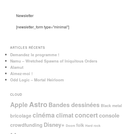
c
h
e
Newsletter
r
c
[newsletter_form type="minimal"]
h
e
ARTICLES RÉCENTS
Demandez le programme !
Namu – Wretched Spawns of Iniquitous Orders
Alamut
Aimez-moi !
Odd Logic – Mortal Heirloom
CLOUD
Astro
Apple
Bandes dessinées
Black metal
cinéma
concert
climat
console
bricolage
Disney+
crowdfunding
folk
Doom
Hard rock