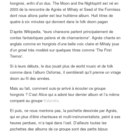
hongrois, enfin d’un duo. The Moon and the Nightspirit est né en
2003 de la rencontre de Agnès et Mihaly et Seed of the Formless
dont nous allons parler est leur huitième album. Huit titres de
quatre à six minutes qui donnent dans le folk doom pagan
D’après Wikipedia, “leurs chansons parlent principalement de
contes fantastiques païens et de chamanisme”. Agnès chante en
anglais comme en hongrois d’une belle voix claire et Mihaly joue
d’un growl très modéré sur quelques titres comme ‘The First
Tremor’.
Si à leurs débuts, le duo jouait plus de world music et de folk
comme dans l’album Osforras, il semblerait qu’il prenne un virage
doom au fil des années.
Mais au fait, comment suis-je arrivé à écouter ce groupe
hongrois ? C’est Alice qui a adoré leur dernier album et l’a même
comparé au groupe
Kalandra
.
Et puis, ne nous mentons pas, la pochette dessinée par Agnès,
qui en plus d’être chanteuse et multi-instrumentaliste, peint à ses
heures perdues, m’a tapé dans l’oeil. D’ailleurs toutes les
pochettes des albums de ce groupe sont des petits bijoux