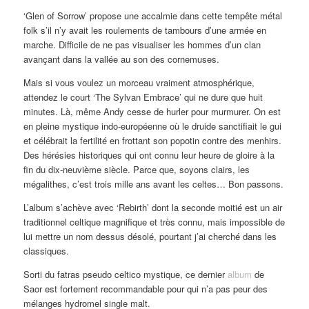
‘Glen of Sorrow’ propose une accalmie dans cette tempête métal
folk s’il n’y avait les roulements de tambours d’une armée en
marche. Difficile de ne pas visualiser les hommes d’un clan
avançant dans la vallée au son des cornemuses.
Mais si vous voulez un morceau vraiment atmosphérique,
attendez le court ‘The Sylvan Embrace’ qui ne dure que huit
minutes. Là, même Andy cesse de hurler pour murmurer. On est
en pleine mystique indo-européenne où le druide sanctifiait le gui
et célébrait la fertilité en frottant son popotin contre des menhirs.
Des hérésies historiques qui ont connu leur heure de gloire à la
fin du dix-neuvième siècle. Parce que, soyons clairs, les
mégalithes, c’est trois mille ans avant les celtes… Bon passons.
L’album s’achève avec ‘Rebirth’ dont la seconde moitié est un air
traditionnel celtique magnifique et très connu, mais impossible de
lui mettre un nom dessus désolé, pourtant j’ai cherché dans les
classiques.
Sorti du fatras pseudo celtico mystique, ce dernier
album
de
Saor est fortement recommandable pour qui n’a pas peur des
mélanges hydromel single malt.