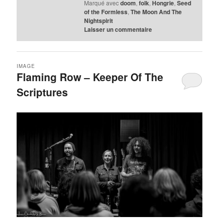
Marqué avec
doom
,
folk
,
Hongrie
,
Seed
of the Formless
,
The Moon And The
Nightspirit
Laisser un commentaire
IMAGE
Flaming Row – Keeper Of The
Scriptures