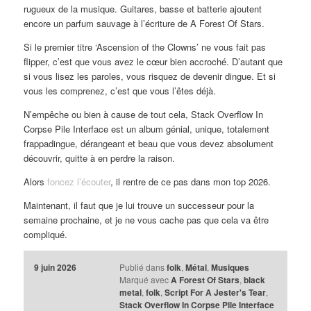
rugueux de la musique. Guitares, basse et batterie ajoutent
encore un parfum sauvage à l’écriture de A Forest Of Stars.
Si le premier titre ‘Ascension of the Clowns’ ne vous fait pas
flipper, c’est que vous avez le cœur bien accroché. D’autant que
si vous lisez les paroles, vous risquez de devenir dingue. Et si
vous les comprenez, c’est que vous l’êtes déjà.
N’empêche ou bien à cause de tout cela, Stack Overflow In
Corpse Pile Interface est un album génial, unique, totalement
frappadingue, dérangeant et beau que vous devez absolument
découvrir, quitte à en perdre la raison.
Alors
foncez l’écouter
, il rentre de ce pas dans mon top 2026.
Maintenant, il faut que je lui trouve un successeur pour la
semaine prochaine, et je ne vous cache pas que cela va être
compliqué.
9 juin 2026
Publié dans
folk
,
Métal
,
Musiques
Marqué avec
A Forest Of Stars
,
black
metal
,
folk
,
Script For A Jester's Tear
,
Stack Overflow In Corpse Pile Interface