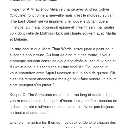
‘Hope For A Miracle’ où Melanie chante avec Andrew Colyer
(Circuline) fonctionne à merveille mais c’est le morceau suivant,
‘The Last Stand’ qui va imprimer une nouvelle dynamique à
l’histoire. Du métal progressif épique et inventif servi par quatre
voix dont celle de Mathias Ruck qui chante souvent avec Martin
et Melanie.
Le titre acoustique ‘More Than Words’ arrive juste à point pour
alléger la choucroute. Au bout de cinq minutes trente, il vous
embarque soudain dans une gigue endiablée au son du violon et
du whistle pour laisser place au titre final ‘An Old Legend’ où
vous entendrez enfin Arjen Lucassen sur un solo de guitare. Ok,
c’est clairement anecdotique mais ça peut faire vendre un album,
alors pourquoi s’en priver ?
Keeper Of The Scriptures me semble trop long et souffre d’un
ventre mou de plus d’un quart d’heure. Les premières écoutes de
l’album ont été relativement laborieuses, n’arrivant pas toujours
au bout à chaque essai.
Une fois mémorisé les thèmes musicaux et identifié chacun des