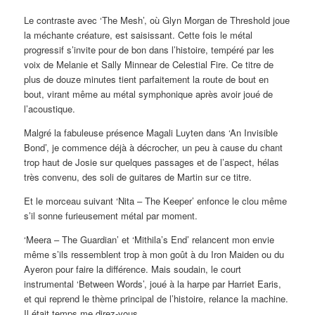
Le contraste avec ‘The Mesh’, où Glyn Morgan de Threshold joue
la méchante créature, est saisissant. Cette fois le métal
progressif s’invite pour de bon dans l’histoire, tempéré par les
voix de Melanie et Sally Minnear de Celestial Fire. Ce titre de
plus de douze minutes tient parfaitement la route de bout en
bout, virant même au métal symphonique après avoir joué de
l’acoustique.
Malgré la fabuleuse présence Magali Luyten dans ‘An Invisible
Bond’, je commence déjà à décrocher, un peu à cause du chant
trop haut de Josie sur quelques passages et de l’aspect, hélas
très convenu, des soli de guitares de Martin sur ce titre.
Et le morceau suivant ‘Nita – The Keeper’ enfonce le clou même
s’il sonne furieusement métal par moment.
‘Meera – The Guardian’ et ‘Mithila’s End’ relancent mon envie
même s’ils ressemblent trop à mon goût à du Iron Maiden ou du
Ayeron pour faire la différence. Mais soudain, le court
instrumental ‘Between Words’, joué à la harpe par Harriet Earis,
et qui reprend le thème principal de l’histoire, relance la machine.
Il était temps me direz-vous.