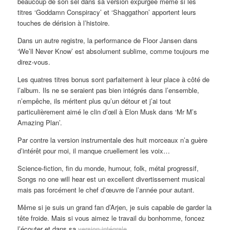
beaucoup de son sel dans sa version expurgée même si les
titres ‘Goddamn Conspiracy’ et ‘Shaggathon’ apportent leurs
touches de dérision à l’histoire.
Dans un autre registre, la performance de Floor Jansen dans
‘We’ll Never Know’ est absolument sublime, comme toujours me
direz-vous.
Les quatres titres bonus sont parfaitement à leur place à côté de
l’album. Ils ne se seraient pas bien intégrés dans l’ensemble,
n’empêche, ils méritent plus qu’un détour et j’ai tout
particulièrement aimé le clin d’œil à Elon Musk dans ‘Mr M’s
Amazing Plan’.
Par contre la version instrumentale des huit morceaux n’a guère
d’intérêt pour moi, il manque cruellement les voix…
Science-fiction, fin du monde, humour, folk, métal progressif,
Songs no one will hear est un excellent divertissement musical
mais pas forcément le chef d’œuvre de l’année pour autant.
Même si je suis un grand fan d’Arjen, je suis capable de garder la
tête froide. Mais si vous aimez le travail du bonhomme, foncez
l’écouter et dans sa
version intégrale
.