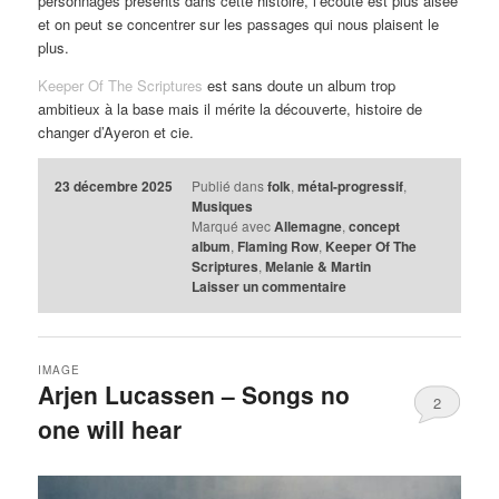
personnages présents dans cette histoire, l’écoute est plus aisée
et on peut se concentrer sur les passages qui nous plaisent le
plus.
Keeper Of The Scriptures
est sans doute un album trop
ambitieux à la base mais il mérite la découverte, histoire de
changer d’Ayeron et cie.
23 décembre 2025
Publié dans
folk
,
métal-progressif
,
Musiques
Marqué avec
Allemagne
,
concept
album
,
Flaming Row
,
Keeper Of The
Scriptures
,
Melanie & Martin
Laisser un commentaire
IMAGE
Arjen Lucassen – Songs no
2
one will hear