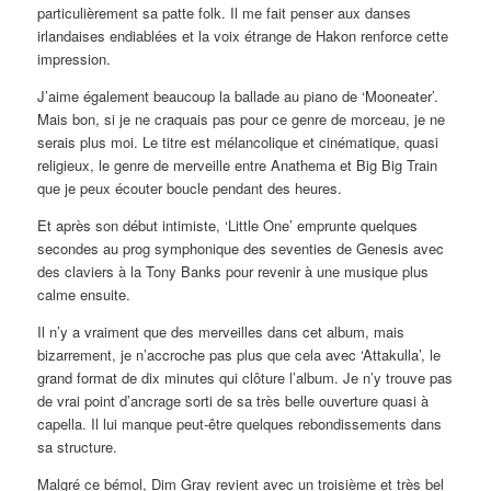
particulièrement sa patte folk. Il me fait penser aux danses
irlandaises endiablées et la voix étrange de Hakon renforce cette
impression.
J’aime également beaucoup la ballade au piano de ‘Mooneater’.
Mais bon, si je ne craquais pas pour ce genre de morceau, je ne
serais plus moi. Le titre est mélancolique et cinématique, quasi
religieux, le genre de merveille entre Anathema et Big Big Train
que je peux écouter boucle pendant des heures.
Et après son début intimiste, ‘Little One’ emprunte quelques
secondes au prog symphonique des seventies de Genesis avec
des claviers à la Tony Banks pour revenir à une musique plus
calme ensuite.
Il n’y a vraiment que des merveilles dans cet album, mais
bizarrement, je n’accroche pas plus que cela avec ‘Attakulla’, le
grand format de dix minutes qui clôture l’album. Je n’y trouve pas
de vrai point d’ancrage sorti de sa très belle ouverture quasi à
capella. Il lui manque peut-être quelques rebondissements dans
sa structure.
Malgré ce bémol, Dim Gray revient avec un troisième et très bel