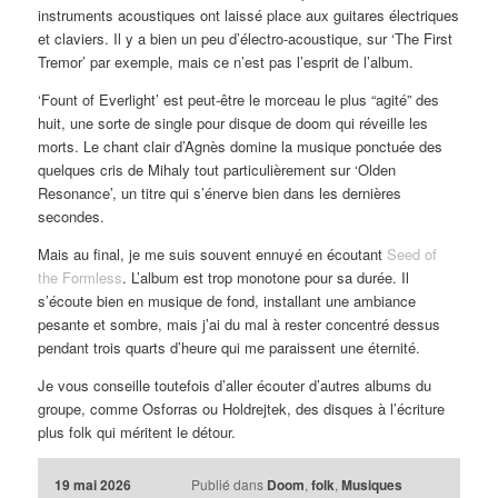
instruments acoustiques ont laissé place aux guitares électriques
et claviers. Il y a bien un peu d’électro-acoustique, sur ‘The First
Tremor’ par exemple, mais ce n’est pas l’esprit de l’album.
‘Fount of Everlight’ est peut-être le morceau le plus “agité” des
huit, une sorte de single pour disque de doom qui réveille les
morts. Le chant clair d’Agnès domine la musique ponctuée des
quelques cris de Mihaly tout particulièrement sur ‘Olden
Resonance’, un titre qui s’énerve bien dans les dernières
secondes.
Mais au final, je me suis souvent ennuyé en écoutant
Seed of
the Formless
. L’album est trop monotone pour sa durée. Il
s’écoute bien en musique de fond, installant une ambiance
pesante et sombre, mais j’ai du mal à rester concentré dessus
pendant trois quarts d’heure qui me paraissent une éternité.
Je vous conseille toutefois d’aller écouter d’autres albums du
groupe, comme Osforras ou Holdrejtek, des disques à l’écriture
plus folk qui méritent le détour.
19 mai 2026
Publié dans
Doom
,
folk
,
Musiques