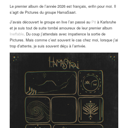
Le premier album de l’année 2026 est français, enfin pour moi. Il
s’agit de Pictures du groupe HamaSaari.
J’avais découvert le groupe en live l’an passé au
P8
à Karlsruhe
et je suis tout de suite tombé amoureux de leur premier album
Ineffable
. Du coup j’attendais avec impatience la sortie de
Pictures. Mais comme c’est souvent le cas chez moi, lorsque j’ai
trop d’attente, je suis souvent déçu à l’arrivée.