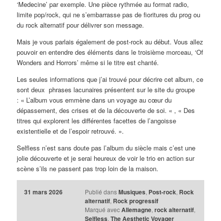
‘Medecine’ par exemple. Une pièce rythmée au format radio,
limite pop/rock, qui ne s’embarrasse pas de fioritures du prog ou
du rock alternatif pour délivrer son message.
Mais je vous parlais également de post-rock au début. Vous allez
pouvoir en entendre des éléments dans le troisième morceau, ‘Of
Wonders and Horrors’ même si le titre est chanté.
Les seules informations que j’ai trouvé pour décrire cet album, ce
sont deux phrases lacunaires présentent sur le site du groupe
: « L’album vous emmène dans un voyage au cœur du
dépassement, des crises et de la découverte de soi. « , « Des
titres qui explorent les différentes facettes de l’angoisse
existentielle et de l’espoir retrouvé. ».
Selfless n’est sans doute pas l’album du siècle mais c’est une
jolie découverte et je serai heureux de voir le trio en action sur
scène s’ils ne passent pas trop loin de la maison.
31 mars 2026
Publié dans
Musiques
,
Post-rock
,
Rock
alternatif
,
Rock progressif
Marqué avec
Allemagne
,
rock alternatif
,
Selfless
,
The Aesthetic Voyager