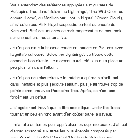
Vous entendrez des références appuyées aux guitares de
Porcupine Tree dans ‘Below the Lightnings’, ‘The Wild Ones’ ou
encore ‘Home’, du Marillion sur ‘Lost In Nights’ (‘Ocean Cloud’),
ainsi qu’un peu Pink Floyd saupoudré partout ou encore de
Karnivool. Bref des touches de rock progressif et de post rock
sur une écriture très alternative.
Je n’ai pas aimé la brusque entrée en matière de Pictures avec
la guitare qui ouvre ‘Below the Lightnings’. Je trouve cette
approche trop directe. Le morceau aurait été plus à sa place un
peu plus loin dans l’album.
Je n’ai pas non plus retrouvé la fraîcheur qui me plaisait tant
dans Ineffable et plus j’écoute l’album, plus je lui trouve trop de
points communs avec Porcupine Tree. Après, ce n’est pas
forcément un défaut.
J’ai également trouvé que le titre acoustique ‘Under the Trees’
tournait un peu en rond avant d’en goûter toute la saveur.
Il m’a fallu du temps pour apprivoiser les sept morceaux. J’ai tout
d’abord accroché aux titres les plus énervés composés par
HamaSaari : ‘The Wild Ones’ et ‘Our Heads Spinning’ par