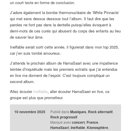
un court texte en forme de conclusion.
J’adore également la bombe thermonucléaire de ‘White Pinnacle’
qui met sens dessus dessous tout l’album. Il faut dire que les
paroles ne font pas dans la dentelle puisqu’elles évoquent à
demi-mots de ces curés qui abusent du corps des enfants au lieu
de sauver leur âme.
Ineffable serait sorti cette année, il figurerait dans mon top 2025,
car j’en suis tombé amoureux.
J’attends le prochain album de HamaSaari avec une impatience
teintée d’inquiétude mais les premiers extraits que j’ai entendus
en live me donnent de l’espoir. C’est toujours compliqué un
second album.
Allez écouter
Ineffable
, aller écouter HamaSaari en live, ce
groupe est plus que prometteur.
10 novembre 2025
Publié dans
Musiques
,
Rock alternatif
,
Rock progressif
Marqué avec
concert
,
France
,
HamaSaari
,
Ineffable
,
Klonosphère
,