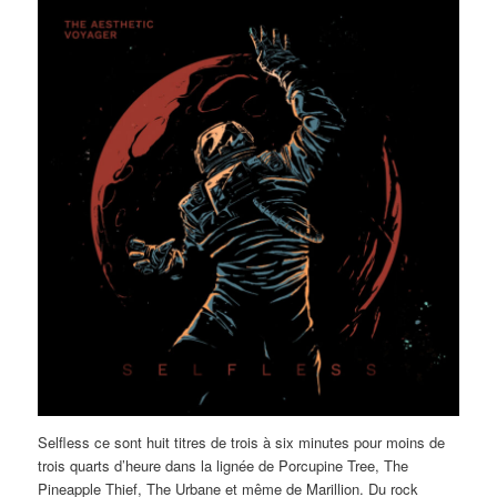
Selfless ce sont huit titres de trois à six minutes pour moins de
trois quarts d’heure dans la lignée de Porcupine Tree, The
Pineapple Thief, The Urbane et même de Marillion. Du rock