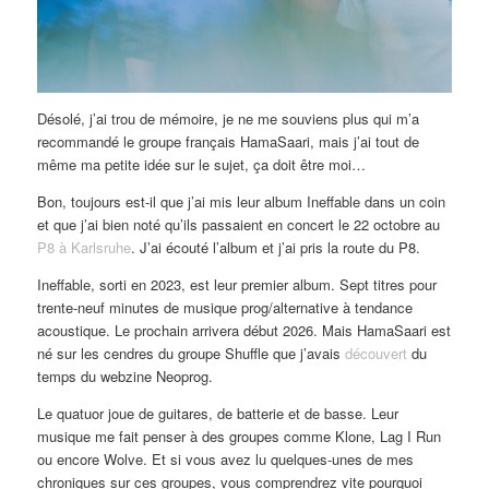
Désolé, j’ai trou de mémoire, je ne me souviens plus qui m’a
recommandé le groupe français HamaSaari, mais j’ai tout de
même ma petite idée sur le sujet, ça doit être moi…
Bon, toujours est-il que j’ai mis leur album Ineffable dans un coin
et que j’ai bien noté qu’ils passaient en concert le 22 octobre au
P8 à Karlsruhe
. J’ai écouté l’album et j’ai pris la route du P8.
Ineffable, sorti en 2023, est leur premier album. Sept titres pour
trente-neuf minutes de musique prog/alternative à tendance
acoustique. Le prochain arrivera début 2026. Mais HamaSaari est
né sur les cendres du groupe Shuffle que j’avais
découvert
du
temps du webzine Neoprog.
Le quatuor joue de guitares, de batterie et de basse. Leur
musique me fait penser à des groupes comme Klone, Lag I Run
ou encore Wolve. Et si vous avez lu quelques-unes de mes
chroniques sur ces groupes, vous comprendrez vite pourquoi