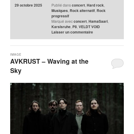
29 octobre 2025
Publié dans
concert
,
Hard rock
,
Musiques
,
Rock alternatif
,
Rock
progressif
Marqué avec
concert
,
HamaSaari
,
Karslsruhe
,
P8
,
VELDT VOID
Laisser un commentaire
IMAGE
AVKRUST – Waving at the
Sky