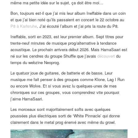
même ma petite idée sur le sujet, ça doit être moi…
Bon, toujours est-il que j’ai mis leur album Ineffable dans un coin
et que j’ai bien noté qu’ils passaient en concert le 22 octobre au
P8 à Karlsruhe
. J’ai écouté l’album et j’ai pris la route du P8.
Ineffable, sorti en 2023, est leur premier album. Sept titres pour
trente-neuf minutes de musique prog/alternative à tendance
acoustique. Le prochain arrivera début 2026. Mais HamaSaari est
né sur les cendres du groupe Shuffle que j’avais
découvert
du
temps du webzine Neoprog.
Le quatuor joue de guitares, de batterie et de basse. Leur
musique me fait penser à des groupes comme Klone, Lag I Run
ou encore Wolve. Et si vous avez lu quelques-unes de mes
chroniques sur ces groupes, vous comprendrez vite pourquoi
j’aime HamaSaari.
Les morceaux sont majoritairement softs avec quelques
poussées plus électriques sorti de ‘White Pinnacle’ qui donne
clairement dans le metal prog énervé avec même du growl.