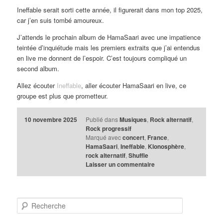
Ineffable serait sorti cette année, il figurerait dans mon top 2025,
car j’en suis tombé amoureux.
J’attends le prochain album de HamaSaari avec une impatience
teintée d’inquiétude mais les premiers extraits que j’ai entendus
en live me donnent de l’espoir. C’est toujours compliqué un
second album.
Allez écouter
Ineffable
, aller écouter HamaSaari en live, ce
groupe est plus que prometteur.
10 novembre 2025
Publié dans
Musiques
,
Rock alternatif
,
Rock progressif
Marqué avec
concert
,
France
,
HamaSaari
,
Ineffable
,
Klonosphère
,
rock alternatif
,
Shuffle
Laisser un commentaire
R
e
c