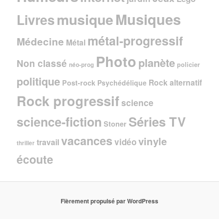
Musiques
musique
Livres
métal-progressif
Médecine
Métal
Photo
planète
Non classé
policier
néo-prog
politique
Rock alternatif
Post-rock
Psychédélique
Rock progressif
science
Séries TV
science-fiction
Stoner
vacances
vinyle
vidéo
travail
thriller
écoute
Fièrement propulsé par WordPress