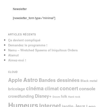
h
e
Newsletter
r
c
[newsletter_form type="minimal"]
h
e
ARTICLES RÉCENTS
Ça devient compliqué
Demandez le programme !
Namu – Wretched Spawns of Iniquitous Orders
Alamut
Aimez-moi !
CLOUD
Astro
Apple
Bandes dessinées
Black metal
cinéma
concert
climat
console
bricolage
Disney+
crowdfunding
folk
Doom
Hard rock
Humeurs
Internet
Jeux
jardin
Lego