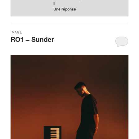
II
Une
réponse
IMAGE
RO1 – Sunder