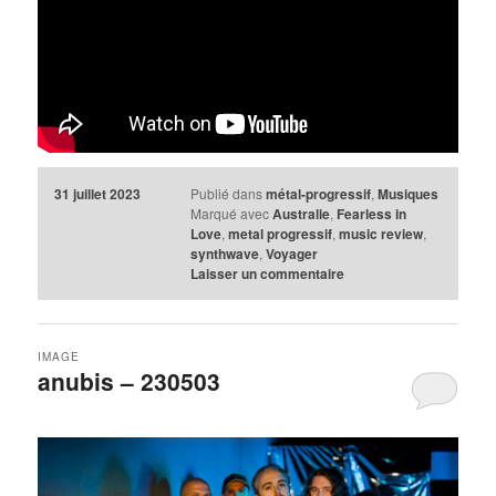
31 juillet 2023
Publié dans
métal-progressif
,
Musiques
Marqué avec
Australie
,
Fearless in
Love
,
metal progressif
,
music review
,
synthwave
,
Voyager
Laisser un commentaire
IMAGE
anubis – 230503