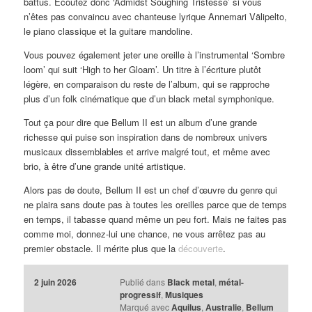
battus. Ecoutez donc ‘Admidst Soughing Tristesse’ si vous
n’êtes pas convaincu avec chanteuse lyrique Annemari Välipelto,
le piano classique et la guitare mandoline.
Vous pouvez également jeter une oreille à l’instrumental ‘Sombre
loom’ qui suit ‘High to her Gloam’. Un titre à l’écriture plutôt
légère, en comparaison du reste de l’album, qui se rapproche
plus d’un folk cinématique que d’un black metal symphonique.
Tout ça pour dire que Bellum II est un album d’une grande
richesse qui puise son inspiration dans de nombreux univers
musicaux dissemblables et arrive malgré tout, et même avec
brio, à être d’une grande unité artistique.
Alors pas de doute, Bellum II est un chef d’œuvre du genre qui
ne plaira sans doute pas à toutes les oreilles parce que de temps
en temps, il tabasse quand même un peu fort. Mais ne faites pas
comme moi, donnez-lui une chance, ne vous arrêtez pas au
premier obstacle. Il mérite plus que la
découverte
.
2 juin 2026
Publié dans
Black metal
,
métal-
progressif
,
Musiques
Marqué avec
Aquilus
,
Australie
,
Bellum