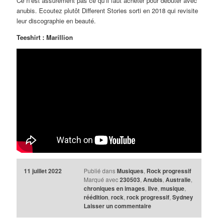
Ce n’est assurément pas ce qu’il faut acheter pour débuter avec
anubis. Ecoutez plutôt Different Stories sorti en 2018 qui revisite
leur discographie en beauté.
Teeshirt : Marillion
11 juillet 2022
Publié dans
Musiques
,
Rock progressif
Marqué avec
230503
,
Anubis
,
Australie
,
chroniques en images
,
live
,
musique
,
réédition
,
rock
,
rock progressif
,
Sydney
Laisser un commentaire