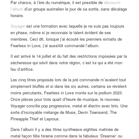
Par chance, à l’ère du numérique, il est possible de
découvrir
l’album
d’un groupe australien le jour de sa sortie, sans décalage
horaire.
Voyager
est une formation avec laquelle je ne suis pas toujours
en phase, même si je reconnais le talent évident de ses
membres. Ceci dit, lorsque j’ai écouté les premiers extraits de
Fearless in Love, j’ai aussitôt commandé l’album.
Il est arrivé le 14 juillet et du fait des restrictions imposées par la
sécheresse qui sévit dans notre région, c’est lui qui a été mon
feu d’artifice.
Les cinq titres proposés lors de la pré commande m’avaient tout
simplement bluffés et si dans les six autres, certains se révèlent
moins percutants, Fearless in Love monte sur le podium 2023.
Onze pièces pour trois quart d’heure de musique, le nouveau
Voyager concilie pop progressive, metal et électro avec brio. Une
sorte d’incroyable mélange de Muse, Devin Townsend, The
Pineapple Thief et Leprous.
Dans l’album il y a des titres synthwave eighties matinée de
metal façon fête foraine comme dans le fabuleux ‘Dreamer’ ou