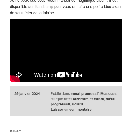
Je ne peux que vous recommander ce magnifique album. Il est
disponible sur
Bandcamp
pour vous en faire une petite idée avant
de vous jeter de la falaise.
29 janvier 2024
Publié dans
métal-progressif
,
Musiques
Marqué avec
Australie
,
Fatalism
,
métal
progresssif
,
Polaris
Laisser un commentaire
IMAGE