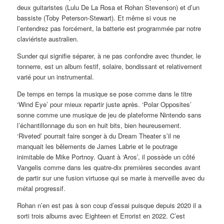
deux guitaristes (Lulu De La Rosa et Rohan Stevenson) et d’un
bassiste (Toby Peterson-Stewart). Et même si vous ne
l’entendrez pas forcément, la batterie est programmée par notre
claviériste australien.
Sunder qui signifie séparer, à ne pas confondre avec thunder, le
tonnerre, est un album festif, solaire, bondissant et relativement
varié pour un instrumental.
De temps en temps la musique se pose comme dans le titre
‘Wind Eye’ pour mieux repartir juste après. ‘Polar Opposites’
sonne comme une musique de jeu de plateforme Nintendo sans
l’échantillonnage du son en huit bits, bien heureusement.
‘Riveted’ pourrait faire songer à du Dream Theater s’il ne
manquait les bêlements de James Labrie et le poutrage
inimitable de Mike Portnoy. Quant à ‘Aros’, il possède un côté
Vangelis comme dans les quatre-dix premières secondes avant
de partir sur une fusion virtuose qui se marie à merveille avec du
métal progressif.
Rohan n’en est pas à son coup d’essai puisque depuis 2020 il a
sorti trois albums avec Eighteen et Errorist en 2022. C’est