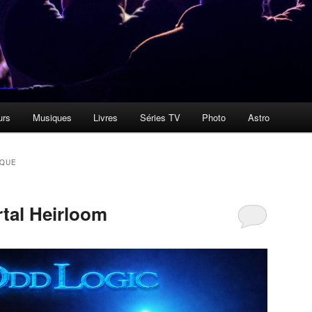
urs
Musiques
Livres
Séries TV
Photo
Astro
IQUE
tal Heirloom