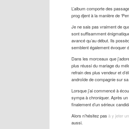
L’album comporte des passage
prog djent à la manière de ‘Pe
Je ne sais pas vraiment de quoi
sont suffisamment énigmatiques 
avancé qu’au début. Ils possède
semblent également évoquer d
Dans les morceaux que j’adore i
plus réussi du mariage du mélod
refrain des plus vendeur et d’
androïde de compagnie sur sa r
Lorsque j’ai commencé à écoute
sympa à chroniquer. Après un no
finalement d’un sérieux candida
Alors n’hésitez pas
à y jeter u
aussi.