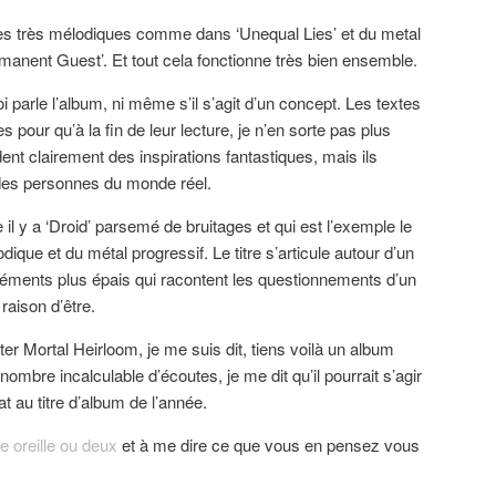
s très mélodiques comme dans ‘Unequal Lies’ et du metal
rmanent Guest’. Et tout cela fonctionne très bien ensemble.
 parle l’album, ni même s’il s’agit d’un concept. Les textes
pour qu’à la fin de leur lecture, je n’en sorte pas plus
nt clairement des inspirations fantastiques, mais ils
es personnes du monde réel.
l y a ‘Droid’ parsemé de bruitages et qui est l’exemple le
ique et du métal progressif. Le titre s’articule autour d’un
éléments plus épais qui racontent les questionnements d’un
aison d’être.
r Mortal Heirloom, je me suis dit, tiens voilà un album
mbre incalculable d’écoutes, je me dit qu’il pourrait s’agir
t au titre d’album de l’année.
ne oreille ou deux
et à me dire ce que vous en pensez vous