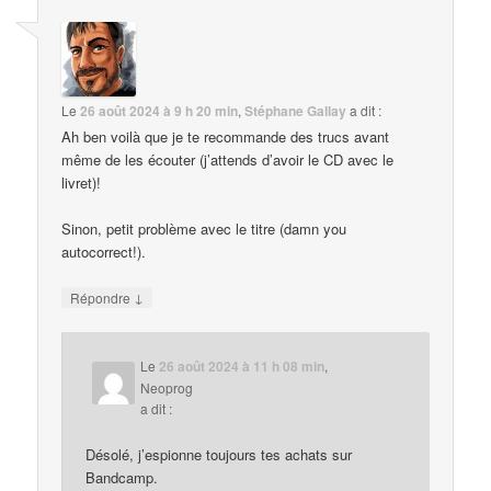
Le
26 août 2024 à 9 h 20 min
,
Stéphane Gallay
a dit :
Ah ben voilà que je te recommande des trucs avant
même de les écouter (j’attends d’avoir le CD avec le
livret)!
Sinon, petit problème avec le titre (damn you
autocorrect!).
↓
Répondre
Le
26 août 2024 à 11 h 08 min
,
Neoprog
a dit :
Désolé, j’espionne toujours tes achats sur
Bandcamp.