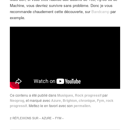
Machine, vous devriez survivre sans problème. Donc je vous
recommande chaudement cette découverte, sur
Bandcamp
par
exemple.
Ce contenu a été publié dans
Musiques
,
Rock progressif
par
Neoprog
, et marqué avec
Azure
,
Brighton
,
chronique
,
Fym
,
rock
progressif
. Mettez-le en favori avec son
permalien
.
2 RÉFLEXIONS SUR «
AZURE – FYM
»