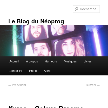
Aller
au
Rech
contenu
principal
Le Blog du Néoprog
Menu
Accueil
A propos
Humeurs
Musiques
Livres
principal
Séries TV
Photo
Astro
Navigation
←
Précédent
Suivant
→
des
articles