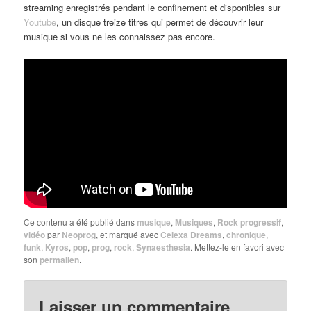
streaming enregistrés pendant le confinement et disponibles sur
Youtube
, un disque treize titres qui permet de découvrir leur
musique si vous ne les connaissez pas encore.
Ce contenu a été publié dans
musique
,
Musiques
,
Rock progressif
,
vidéo
par
Neoprog
, et marqué avec
Celexa Dreams
,
chronique
,
funk
,
Kyros
,
pop
,
prog
,
rock
,
Synaesthesia
. Mettez-le en favori avec
son
permalien
.
Laisser un commentaire