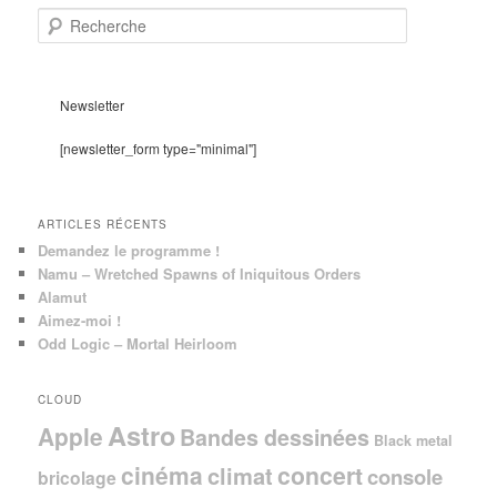
R
e
c
h
e
Newsletter
r
c
[newsletter_form type="minimal"]
h
e
ARTICLES RÉCENTS
Demandez le programme !
Namu – Wretched Spawns of Iniquitous Orders
Alamut
Aimez-moi !
Odd Logic – Mortal Heirloom
CLOUD
Astro
Apple
Bandes dessinées
Black metal
cinéma
concert
climat
console
bricolage