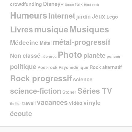
Disney+
crowdfunding
folk
Doom
Hard rock
Humeurs
Internet
Jeux
jardin
Lego
Musiques
musique
Livres
métal-progressif
Médecine
Métal
Photo
planète
Non classé
policier
néo-prog
politique
Rock alternatif
Post-rock
Psychédélique
Rock progressif
science
Séries TV
science-fiction
Stoner
vacances
vinyle
vidéo
travail
thriller
écoute