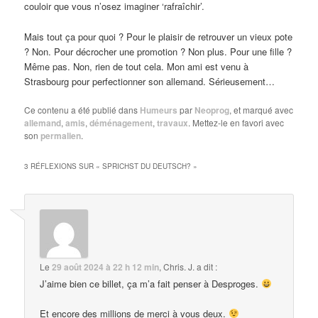
couloir que vous n’osez imaginer ‘rafraîchir’.
Mais tout ça pour quoi ? Pour le plaisir de retrouver un vieux pote
? Non. Pour décrocher une promotion ? Non plus. Pour une fille ?
Même pas. Non, rien de tout cela. Mon ami est venu à
Strasbourg pour perfectionner son allemand. Sérieusement…
Ce contenu a été publié dans
Humeurs
par
Neoprog
, et marqué avec
allemand
,
amis
,
déménagement
,
travaux
. Mettez-le en favori avec
son
permalien
.
3 RÉFLEXIONS SUR «
SPRICHST DU DEUTSCH?
»
Le
29 août 2024 à 22 h 12 min
,
Chris. J.
a dit :
J’aime bien ce billet, ça m’a fait penser à Desproges.
Et encore des millions de merci à vous deux.