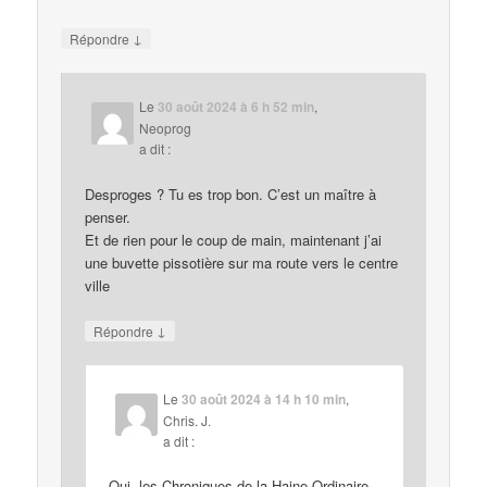
↓
Répondre
Le
30 août 2024 à 6 h 52 min
,
Neoprog
a dit :
Desproges ? Tu es trop bon. C’est un maître à
penser.
Et de rien pour le coup de main, maintenant j’ai
une buvette pissotière sur ma route vers le centre
ville
↓
Répondre
Le
30 août 2024 à 14 h 10 min
,
Chris. J.
a dit :
Oui, les Chroniques de la Haine Ordinaire.