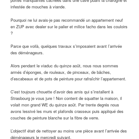
portes manquantes cachées dans une cave puant la charogne et
infestée de mouches à viande.
Pourquoi ne lui avais-je pas recommandé un appartement neuf
en ZUP avec dealer sur le palier et milice facho dans les couloirs
?
Parce que voilà, quelques travaux s’imposaient avant l’arrivée
des déménageurs.
Alors pendant le viaduc du quinze août, nous nous sommes
armés d’éponges, de rouleaux, de pinceaux, de bâches,
d’escabeaux et de pots de peinture pour rafraîchir l’appartement.
C’est toujours chouette d’avoir des amis qui s’installent à
Strasbourg je vous jure ! Non content de squatter la maison, il
volait mon grand WE du quinze août. Par trente degrés nous
avons lessivé les murs et plafonds crasseux puis appliqué des
couches de peinture blanche sur la fibre de verre.
L’objectif était de nettoyer au moins une pièce avant l’arrivée des
déménageurs le mercredi suivant.