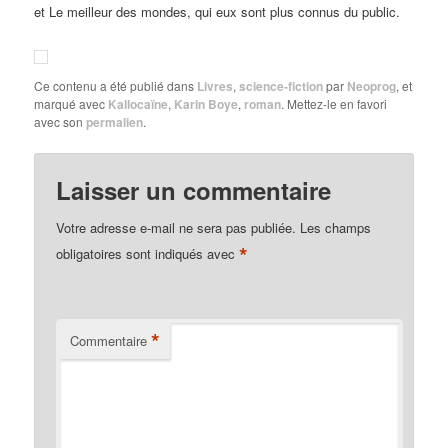
et Le meilleur des mondes, qui eux sont plus connus du public.
Ce contenu a été publié dans
Livres
,
science-fiction
par
Neoprog
, et
marqué avec
Kallocaïne
,
Karin Boye
,
roman
. Mettez-le en favori
avec son
permalien
.
Laisser un commentaire
Votre adresse e-mail ne sera pas publiée.
Les champs
*
obligatoires sont indiqués avec
*
Commentaire