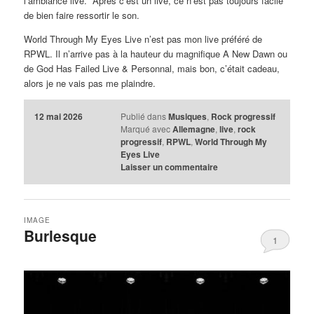
l’ambiance live. Après c’est un live, ce n’est pas toujours facile
de bien faire ressortir le son.
World Through My Eyes Live n’est pas mon live préféré de
RPWL. Il n’arrive pas à la hauteur du magnifique A New Dawn ou
de God Has Failed Live & Personnal, mais bon, c’était cadeau,
alors je ne vais pas me plaindre.
12 mai 2026
Publié dans
Musiques
,
Rock progressif
Marqué avec
Allemagne
,
live
,
rock
progressif
,
RPWL
,
World Through My
Eyes Live
Laisser un commentaire
IMAGE
Burlesque
1