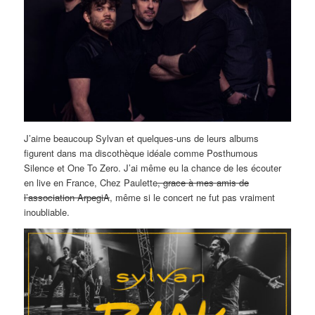
J’aime beaucoup Sylvan et quelques-uns de leurs albums
figurent dans ma discothèque idéale comme Posthumous
Silence et One To Zero. J’ai même eu la chance de les écouter
en live en France, Chez Paulette
, grace à mes amis de
l’association ArpegiA
, même si le concert ne fut pas vraiment
inoubliable.