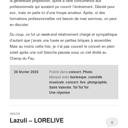
la généreuse proposition, quitte à faire concurrence aux
professionnels qui auraient pu couvrir l’événement. Désolé pour
eux, mais on parle ici d’une troupe amateur. Après, si des
formations professionnelles ont besoin de mes services, on peut
en discuter.
Du coup, ce fut un week-end relativement chargé et sympathique
d’autant que j’avais une fusée en petites briques à assembler.
Mais au moins cette fois, je n’ai pas couvert le concert en plein
soleil après une nuit blanche passée sous un ciel étoilé au
Champ du Feu.
26 février 2025
Publié dans
concert
,
Photo
Marqué avec
burlesque
,
comédie
musicale
,
concert
,
live
,
photgraphie
,
Saint Valentin
,
Toï Toï Toï
Une
réponse
IMAGE
Lazuli – LORELIVE
6