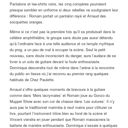
Pantalons et tee-shirts noirs, les cinq compères pourraient
presque sembler en uniforme si deux rebelles ne soulignaient leur
différence : Romain portait un pantalon rayé et Arnaud des
socquettes oranges.
Même si ce n’est pas la première fois qu’il se produisait dans le
célèbre amphithéâtre, le groupe sans doute pas aussi détendu
qu’à l’ordinaire face à une telle audience et ce temple mythique
du prog, a un peu de mal à occuper la scène. Seul le petit
nouveau, sans doute inconscient du danger, aura l’audace de se
livrer à un solo de guitare devant la foule enthousiaste.
Dominique descendra tout de même dans l’arène à la rencontre
du public en liesse où j’ai reconnu au premier rang quelques
habitués de Chez Paulette.
Arnaud s’offre quelques moments de bravoure à la guitare
comme dans ‘Mers lacrymales’ et Romain joue au Gonzo du
Muppet Show avec son cor de chasse dans ‘Les sutures’. Il n’y
aura pas le traditionnel marimba à neuf mains pour clôturer ce
live, pourtant l’instrument trône bien au fond de la scène et
Vincent viendra en jouer pendant que Romain massacrera la
batterie de manière enthousiaste. Dominique s’essaie à quelques