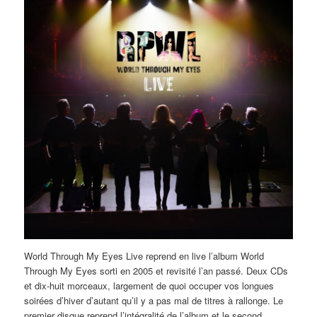
World Through My Eyes Live reprend en live l’album World
Through My Eyes sorti en 2005 et revisité l’an passé. Deux CDs
et dix-huit morceaux, largement de quoi occuper vos longues
soirées d’hiver d’autant qu’il y a pas mal de titres à rallonge. Le
premier disque reprend l’intégralité de l’album et le second