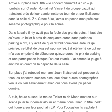
Arrivé sur place vers 18h – le concert démarrait à 19h – je
tombais sur Claude, Romain et Vincent du groupe Lazuli qui
trainaient près de leur camionnette de tournée et sur Guillaume
dans la salle du Z7. Grace à lui j’avais en poche mon précieux
sésame photographique pour la soirée.
Dans la salle il n’y avait pas la foule des grands soirs, il faut dire
qu’avec un billet à près de cinquante euros sans parler du
parking à dix, il y avait de quoi refroidir quelques ardeurs (je
précise, ce billet de blog est sponsorisé, j’ai été invité ce qui ne
m’a pas empêché de débourser quinze euros, le prix du parking
et une participation lorsque l’on est invité). J’ai estimé la jauge à
environ un quart de la capacité de la salle.
Sur place j’ai retrouvé mon ami Jean-Blaise qui est presque de
tous les concerts suisses ainsi que deux autres photographes
venus couvrir l’évènement avec qui nous avons pu parler
comète.
A 19h, heure suisse, le trio de Ticket to de Moon montait sur
scène jouer leur dernier album et même nous livrer un titre inédit
qui figurera sur leur prochain EP. Pour l’occasion ils captaient