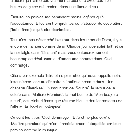
D’abord, je n’aime pas vraiment la pochette avec ces trois
bustes de glace qui fondent dans une flaque d’eau.
Ensuite les paroles me paraissent moins légères qu’à
l’accoutumée. Elles sont empreintes de tristesse, de désolation,
j’irai même jusqu’à dire déprimées.
Tout n’est pas désespéré bien sûr dans les mots de Domi, il y a
encore de l’amour comme dans ‘Chaque jour que soleil fait’ et de
la nostalgie dans ‘L’instant’ mais vous entendrez surtout
beaucoup de désillusion et d’amertume comme dans ‘Quel
dommage’.
Citons par exemple ‘Etre et ne plus être’ qui nous rappelle notre
insouciance face au désastre climatique comme dans ‘Une
chanson Cherokee’, l’humour noir de ‘Sourire’, le retour de la
colère dans ‘Matière Première’, la mal bouffe de ‘Mon body se
meurt’, des états d’âmes que résume bien le dernier morceau de
l’album ‘Au bord du précipice’.
Ce sont les titres ‘Quel dommage’, ‘Être et ne plus être’ et
‘Matière première’ qui m’ont immédiatement interpellés par leurs
paroles comme la musique.