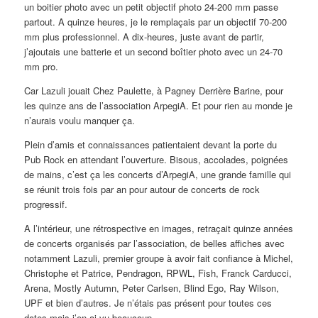
un boitier photo avec un petit objectif photo 24-200 mm passe
partout. A quinze heures, je le remplaçais par un objectif 70-200
mm plus professionnel. A dix-heures, juste avant de partir,
j’ajoutais une batterie et un second boîtier photo avec un 24-70
mm pro.
Car Lazuli jouait Chez Paulette, à Pagney Derrière Barine, pour
les quinze ans de l’association ArpegiA. Et pour rien au monde je
n’aurais voulu manquer ça.
Plein d’amis et connaissances patientaient devant la porte du
Pub Rock en attendant l’ouverture. Bisous, accolades, poignées
de mains, c’est ça les concerts d’ArpegiA, une grande famille qui
se réunit trois fois par an pour autour de concerts de rock
progressif.
A l’intérieur, une rétrospective en images, retraçait quinze années
de concerts organisés par l’association, de belles affiches avec
notamment Lazuli, premier groupe à avoir fait confiance à Michel,
Christophe et Patrice, Pendragon, RPWL, Fish, Franck Carducci,
Arena, Mostly Autumn, Peter Carlsen, Blind Ego, Ray Wilson,
UPF et bien d’autres. Je n’étais pas présent pour toutes ces
dates mais j’en ai vu beaucoup.