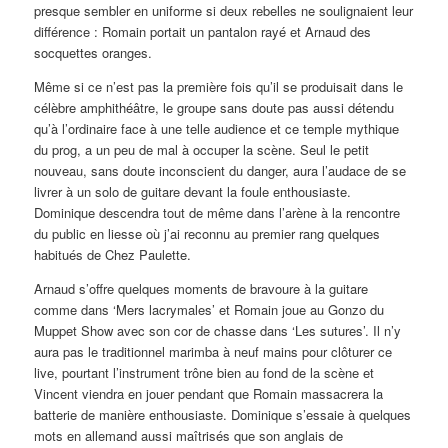
presque sembler en uniforme si deux rebelles ne soulignaient leur
différence : Romain portait un pantalon rayé et Arnaud des
socquettes oranges.
Même si ce n’est pas la première fois qu’il se produisait dans le
célèbre amphithéâtre, le groupe sans doute pas aussi détendu
qu’à l’ordinaire face à une telle audience et ce temple mythique
du prog, a un peu de mal à occuper la scène. Seul le petit
nouveau, sans doute inconscient du danger, aura l’audace de se
livrer à un solo de guitare devant la foule enthousiaste.
Dominique descendra tout de même dans l’arène à la rencontre
du public en liesse où j’ai reconnu au premier rang quelques
habitués de Chez Paulette.
Arnaud s’offre quelques moments de bravoure à la guitare
comme dans ‘Mers lacrymales’ et Romain joue au Gonzo du
Muppet Show avec son cor de chasse dans ‘Les sutures’. Il n’y
aura pas le traditionnel marimba à neuf mains pour clôturer ce
live, pourtant l’instrument trône bien au fond de la scène et
Vincent viendra en jouer pendant que Romain massacrera la
batterie de manière enthousiaste. Dominique s’essaie à quelques
mots en allemand aussi maîtrisés que son anglais de