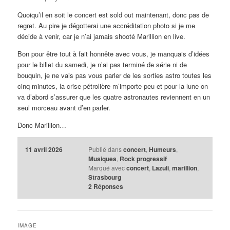
Quoiqu’il en soit le concert est sold out maintenant, donc pas de
regret. Au pire je dégotterai une accréditation photo si je me
décide à venir, car je n’ai jamais shooté Marillion en live.
Bon pour être tout à fait honnête avec vous, je manquais d’idées
pour le billet du samedi, je n’ai pas terminé de série ni de
bouquin, je ne vais pas vous parler de les sorties astro toutes les
cinq minutes, la crise pétrolière m’importe peu et pour la lune on
va d’abord s’assurer que les quatre astronautes reviennent en un
seul morceau avant d’en parler.
Donc Marillion…
11 avril 2026
Publié dans
concert
,
Humeurs
,
Musiques
,
Rock progressif
Marqué avec
concert
,
Lazuli
,
marillion
,
Strasbourg
2
Réponses
IMAGE