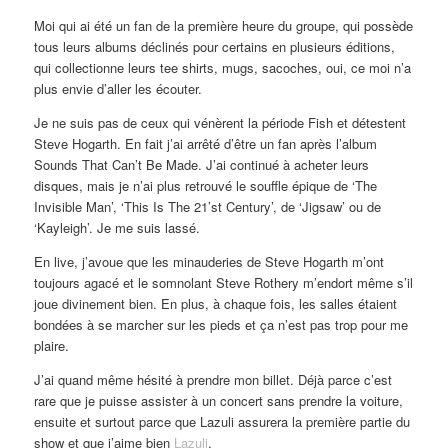
Moi qui ai été un fan de la première heure du groupe, qui possède
tous leurs albums déclinés pour certains en plusieurs éditions,
qui collectionne leurs tee shirts, mugs, sacoches, oui, ce moi n’a
plus envie d’aller les écouter.
Je ne suis pas de ceux qui vénèrent la période Fish et détestent
Steve Hogarth. En fait j’ai arrêté d’être un fan après l’album
Sounds That Can’t Be Made. J’ai continué à acheter leurs
disques, mais je n’ai plus retrouvé le souffle épique de ‘The
Invisible Man’, ‘This Is The 21’st Century’, de ‘Jigsaw’ ou de
‘Kayleigh’. Je me suis lassé.
En live, j’avoue que les minauderies de Steve Hogarth m’ont
toujours agacé et le somnolant Steve Rothery m’endort même s’il
joue divinement bien. En plus, à chaque fois, les salles étaient
bondées à se marcher sur les pieds et ça n’est pas trop pour me
plaire.
J’ai quand même hésité à prendre mon billet. Déjà parce c’est
rare que je puisse assister à un concert sans prendre la voiture,
ensuite et surtout parce que Lazuli assurera la première partie du
show et que j’aime bien
Lazuli
.