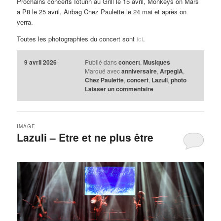
Prochains concerts Iotunn au Grill le 15 avril, Monkeys on Mars
a P8 le 25 avril, Airbag Chez Paulette le 24 mai et après on
verra.
Toutes les photographies du concert sont
ici
.
9 avril 2026
Publié dans
concert
,
Musiques
Marqué avec
anniversaire
,
ArpegiA
,
Chez Paulette
,
concert
,
Lazuli
,
photo
Laisser un commentaire
IMAGE
Lazuli – Etre et ne plus être