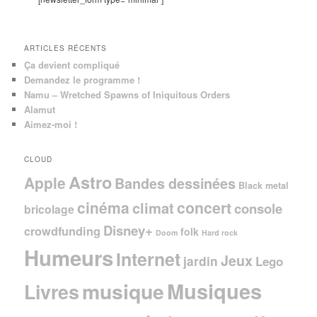
h
e
ARTICLES RÉCENTS
Ça devient compliqué
Demandez le programme !
Namu – Wretched Spawns of Iniquitous Orders
Alamut
Aimez-moi !
CLOUD
Astro
Apple
Bandes dessinées
Black metal
cinéma
concert
climat
console
bricolage
Disney+
crowdfunding
folk
Doom
Hard rock
Humeurs
Internet
Jeux
jardin
Lego
Musiques
musique
Livres