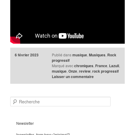
6 février 2023
Publié dans
musique
,
Musiques
,
Rock
progressif
Marqué avec
chroniques
,
France
,
Lazuli
,
musique
,
Onze
,
review
,
rock progressif
Laisser un commentaire
R
e
c
h
e
Newsletter
r
c
[newsletter_form type="minimal"]