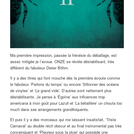
Ma première impression, passée la frénésie du déballage, est
assez mitigée je l’avoue. ONZE se révèle déstabilisant, très
différent du fabuleux Dieter Böhm.
Il y a des titres qui font mouche dès la première écoute comme
le fabuleux ‘Parlons du temps’ ou encore ‘Sillonner des océans
de vinyles’ et ‘Le grand vide’. D’autres sont nettement plus
déstabilisants. Je pense à ‘Égoïne’ aux influences trop
americana à mon goût pour Lazuli et ‘La bétaillère’ un chouïa too
much dans ses arrangements grandiloquents.
Et puis il y a des morceaux qui me laissent insatisfait, ‘Triste
Carnaval’ au double récit obscur et au final instrumental pas très
convainquant et ‘Pleureur sous la pluie’ qui possède une