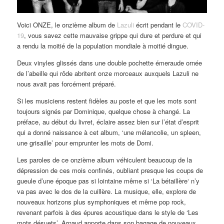
Voici ONZE, le onzième album de
Lazuli
écrit pendant le
COVID-
19
, vous savez cette mauvaise grippe qui dure et perdure et qui
a rendu la moitié de la population mondiale à moitié dingue.
Deux vinyles glissés dans une double pochette émeraude ornée
de l’abeille qui rôde abritent onze morceaux auxquels Lazuli ne
nous avait pas forcément préparé.
Si les musiciens restent fidèles au poste et que les mots sont
toujours signés par Dominique, quelque chose à changé. La
préface, au début du livret, éclaire assez bien sur l’état d’esprit
qui a donné naissance à cet album, ‘une mélancolie, un spleen,
une grisaille’ pour emprunter les mots de Domi.
Les paroles de ce onzième album véhiculent beaucoup de la
dépression de ces mois confinés, oubliant presque les coups de
gueule d’une époque pas si lointaine même si ‘La bétaillère‘ n’y
va pas avec le dos de la cuillère. La musique, elle, explore de
nouveaux horizons plus symphoniques et même pop rock,
revenant parfois à des épures acoustique dans le style de ‘Les
mots désuets’. Arnaud apporte dans son bagage de nouveaux