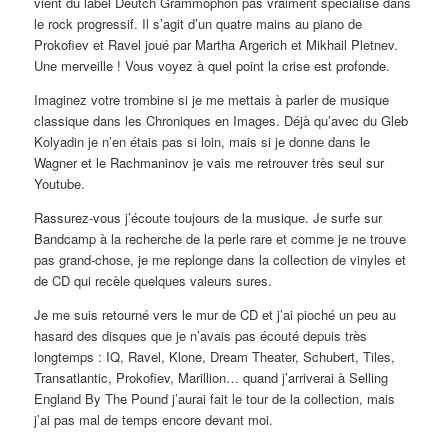
vient du label Deutch Grammophon pas vraiment spécialisé dans
le rock progressif. Il s’agit d’un quatre mains au piano de
Prokofiev et Ravel joué par Martha Argerich et Mikhail Pletnev.
Une merveille ! Vous voyez à quel point la crise est profonde.
Imaginez votre trombine si je me mettais à parler de musique
classique dans les Chroniques en Images. Déjà qu’avec du Gleb
Kolyadin je n’en étais pas si loin, mais si je donne dans le
Wagner et le Rachmaninov je vais me retrouver très seul sur
Youtube.
Rassurez-vous j’écoute toujours de la musique. Je surfe sur
Bandcamp à la recherche de la perle rare et comme je ne trouve
pas grand-chose, je me replonge dans la collection de vinyles et
de CD qui recèle quelques valeurs sures.
Je me suis retourné vers le mur de CD et j’ai pioché un peu au
hasard des disques que je n’avais pas écouté depuis très
longtemps : IQ, Ravel, Klone, Dream Theater, Schubert, Tiles,
Transatlantic, Prokofiev, Marillion… quand j’arriverai à Selling
England By The Pound j’aurai fait le tour de la collection, mais
j’ai pas mal de temps encore devant moi.