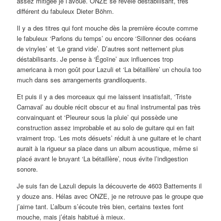
assez mitigée je l’avoue. ONZE se révèle déstabilisant, très
différent du fabuleux Dieter Böhm.
Il y a des titres qui font mouche dès la première écoute comme
le fabuleux ‘Parlons du temps’ ou encore ‘Sillonner des océans
de vinyles’ et ‘Le grand vide’. D’autres sont nettement plus
déstabilisants. Je pense à ‘Égoïne’ aux influences trop
americana à mon goût pour Lazuli et ‘La bétaillère’ un chouïa too
much dans ses arrangements grandiloquents.
Et puis il y a des morceaux qui me laissent insatisfait, ‘Triste
Carnaval’ au double récit obscur et au final instrumental pas très
convainquant et ‘Pleureur sous la pluie’ qui possède une
construction assez improbable et au solo de guitare qui en fait
vraiment trop. ‘Les mots désuets’ réduit à une guitare et le chant
aurait à la rigueur sa place dans un album acoustique, même si
placé avant le bruyant ‘La bétaillère’, nous évite l’indigestion
sonore.
Je suis fan de Lazuli depuis la découverte de 4603 Battements il
y douze ans. Hélas avec ONZE, je ne retrouve pas le groupe que
j’aime tant. L’album s’écoute très bien, certains textes font
mouche, mais j’étais habitué à mieux.