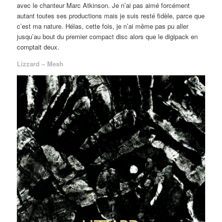
avec le chanteur Marc Atkinson. Je n’ai pas aimé forcément
autant toutes ses productions mais je suis resté fidèle, parce que
c’est ma nature. Hélas, cette fois, je n’ai même pas pu aller
jusqu’au bout du premier compact disc alors que le digipack en
comptait deux.
Lizzard – Mesh