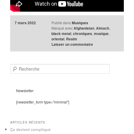
7 mars 2022
Publié dans
Musiques
Marqué avec
Afghanistan
,
Almach
,
black metal
,
chroniques
,
musique
,
oriental
,
Realm
Laisser un commentaire
R
e
c
h
e
Newsletter
r
c
[newsletter_form type="minimal"]
h
e
ARTICLES RÉCENTS
Ça devient compliqué