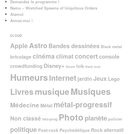
Demandez le programme !
Namu – Wretched Spawns of Iniquitous Orders
Alamut
Aimez-moi !
CLOUD
Astro
Apple
Bandes dessinées
Black metal
cinéma
concert
climat
console
bricolage
Disney+
crowdfunding
folk
Doom
Hard rock
Humeurs
Internet
Jeux
jardin
Lego
Musiques
musique
Livres
métal-progressif
Médecine
Métal
Photo
planète
Non classé
policier
néo-prog
politique
Rock alternatif
Post-rock
Psychédélique