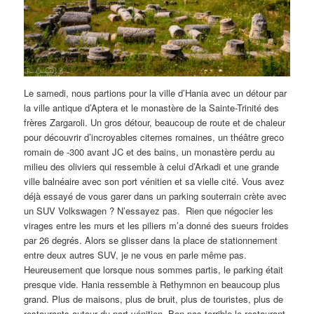
Le samedi, nous partions pour la ville d’Hania avec un détour par
la ville antique d’Aptera et le monastère de la Sainte-Trinité des
frères Zargaroli. Un gros détour, beaucoup de route et de chaleur
pour découvrir d’incroyables citernes romaines, un théâtre greco
romain de -300 avant JC et des bains, un monastère perdu au
milieu des oliviers qui ressemble à celui d’Arkadi et une grande
ville balnéaire avec son port vénitien et sa vielle cité. Vous avez
déjà essayé de vous garer dans un parking souterrain crète avec
un SUV Volkswagen ? N’essayez pas. Rien que négocier les
virages entre les murs et les piliers m’a donné des sueurs froides
par 26 degrés. Alors se glisser dans la place de stationnement
entre deux autres SUV, je ne vous en parle même pas.
Heureusement que lorsque nous sommes partis, le parking était
presque vide. Hania ressemble à Rethymnon en beaucoup plus
grand. Plus de maisons, plus de bruit, plus de touristes, plus de
restaurants autour du port vénitien. Bon pas terrible le restaurant