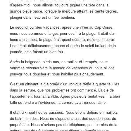
d’après-midi, nous allions toujours piquer une tête dans la
grande bleue parce, lorsque le mercure atteint les trente degrés,
plonger dans l’eau est un réel bonheur.
Le second jour des vacances, après une virée au Cap Corse,
nous nous sommes changés pour courir à la plage. Il était dix-
heures passées, la plage était quasi déserte, mais qu’importe.
L’eau était délicieusement bonne et après le soleil brulant de la
journée, cela faisait un bien fou.
Après la baignade, pieds nus, en maillot et trempés, nous
sommes revenus vers la maison de vacances où nous allions
pouvoir nous doucher et nous habiller plus chaudement.
C’est en glissant la clé ornée d’un ironique trèfle à quatre feuilles
dans la serrure, que nos problèmes ont commencé. La clé de
l’appartement tournait à vide. Après plusieurs tentatives, il a bien
fallu se rendre à l’évidence, la serrure avait rendue l’âme.
Il était dix-neuf heures passées. Nous étions dehors en maillots
de bain humides. Nous ne disposions pas des coordonnées du
propriétaire. Nous n’avions pas de téléphone, pas les clés de la
voiture, pas de vêtements et nous étions enfermés dehors.