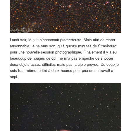
Lundi soir, la nuit s’annonçait prometteuse. Mais afin de rester
raisonnable, je ne suis sorti qu’à quinze minutes de Strasbourg
pour une nouvelle session photographique. Finalement il y a eu
beaucoup de nuages ce qui me m’a pas empêché de shooter
deux objets assez difficiles mais pas la cible prévue. Du coup je
suis tout même rentré à deux heures pour prendre le travail à
sept.