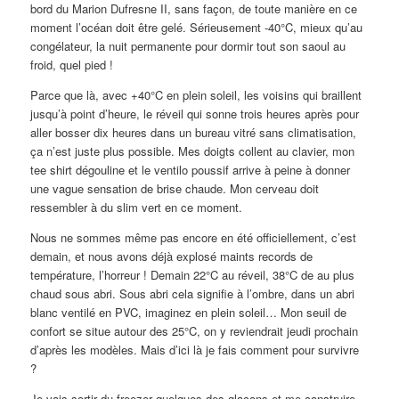
bord du Marion Dufresne II, sans façon, de toute manière en ce
moment l’océan doit être gelé. Sérieusement -40°C, mieux qu’au
congélateur, la nuit permanente pour dormir tout son saoul au
froid, quel pied !
Parce que là, avec +40°C en plein soleil, les voisins qui braillent
jusqu’à point d’heure, le réveil qui sonne trois heures après pour
aller bosser dix heures dans un bureau vitré sans climatisation,
ça n’est juste plus possible. Mes doigts collent au clavier, mon
tee shirt dégouline et le ventilo poussif arrive à peine à donner
une vague sensation de brise chaude. Mon cerveau doit
ressembler à du slim vert en ce moment.
Nous ne sommes même pas encore en été officiellement, c’est
demain, et nous avons déjà explosé maints records de
température, l’horreur ! Demain 22°C au réveil, 38°C de au plus
chaud sous abri. Sous abri cela signifie à l’ombre, dans un abri
blanc ventilé en PVC, imaginez en plein soleil… Mon seuil de
confort se situe autour des 25°C, on y reviendrait jeudi prochain
d’après les modèles. Mais d’ici là je fais comment pour survivre
?
Je vais sortir du freezer quelques des glaçons et me construire