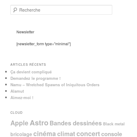
R
e
c
h
e
Newsletter
r
c
[newsletter_form type="minimal"]
h
e
ARTICLES RÉCENTS
Ça devient compliqué
Demandez le programme !
Namu – Wretched Spawns of Iniquitous Orders
Alamut
Aimez-moi !
CLOUD
Astro
Apple
Bandes dessinées
Black metal
cinéma
concert
climat
console
bricolage