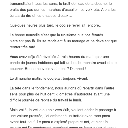
transmettaient tous les sons, le bruit de l’eau de la douche, le
bruits des pas sur les marches d’escalier, les voix etc. Alors les
éclats de rire et les chasses d’eaux…
Quelques heures plus tard, le coq se réveillait, encore…
La bonne nouvelle c’est que la troisième nuit nos fêtards
n’étaient pas là. Ils se rendaient à un mariage et ne devaient que
rentrer très tard.
Vous avez déjà été réveillés à trois heures du matin par une
bande de jeunes imbibées qui fait un bordel monstre avant de se
coucher. Bonne nouvelle vraiment ? Damned !
Le dimanche matin, le coq était toujours vivant.
La tête dans le fondement, nous aurions dû repartir dans l’autre
sens pour plus de huit cent kilomètres d’autoroute avant une
difficile journée de reprise du travail le lundi.
Mais voilà, la veille au soir vers 20h, voulant céder le passage à
une voiture pressée, j’ai embrassé un trottoir avec mon pneu
avant tout neuf. Le pneu a explosé propre et net, et c’est la
galette qui l’a prestement remplacé grace au bons soins du petit