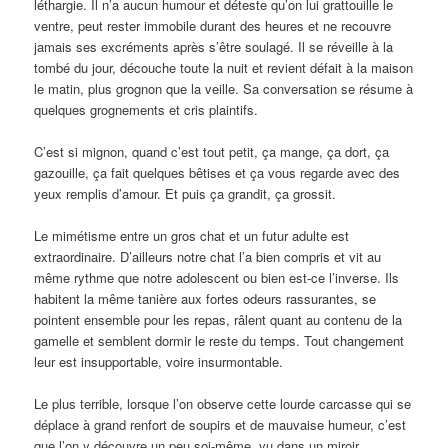
léthargie. Il n’a aucun humour et déteste qu’on lui grattouille le
ventre, peut rester immobile durant des heures et ne recouvre
jamais ses excréments après s’être soulagé. Il se réveille à la
tombé du jour, découche toute la nuit et revient défait à la maison
le matin, plus grognon que la veille. Sa conversation se résume à
quelques grognements et cris plaintifs.
C’est si mignon, quand c’est tout petit, ça mange, ça dort, ça
gazouille, ça fait quelques bêtises et ça vous regarde avec des
yeux remplis d’amour. Et puis ça grandit, ça grossit.
Le mimétisme entre un gros chat et un futur adulte est
extraordinaire. D’ailleurs notre chat l’a bien compris et vit au
même rythme que notre adolescent ou bien est-ce l’inverse. Ils
habitent la même tanière aux fortes odeurs rassurantes, se
pointent ensemble pour les repas, râlent quant au contenu de la
gamelle et semblent dormir le reste du temps. Tout changement
leur est insupportable, voire insurmontable.
Le plus terrible, lorsque l’on observe cette lourde carcasse qui se
déplace à grand renfort de soupirs et de mauvaise humeur, c’est
que l’on y découvre un peu soi-même, vu dans un miroir