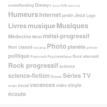
Disney+
crowdfunding
folk
Doom
Hard rock
Humeurs
Internet
Jeux
jardin
Lego
Musiques
musique
Livres
métal-progressif
Médecine
Métal
Photo
planète
Non classé
policier
néo-prog
politique
Rock alternatif
Post-rock
Psychédélique
Rock progressif
science
Séries TV
science-fiction
Stoner
vacances
vinyle
vidéo
travail
thriller
écoute