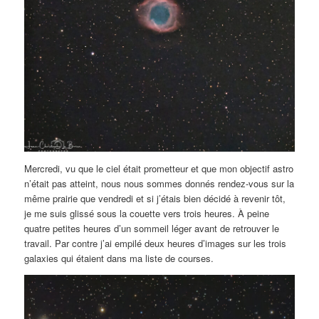
Mercredi, vu que le ciel était prometteur et que mon objectif astro
n’était pas atteint, nous nous sommes donnés rendez-vous sur la
même prairie que vendredi et si j’étais bien décidé à revenir tôt,
je me suis glissé sous la couette vers trois heures. À peine
quatre petites heures d’un sommeil léger avant de retrouver le
travail. Par contre j’ai empilé deux heures d’images sur les trois
galaxies qui étaient dans ma liste de courses.