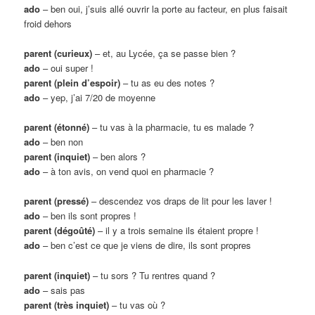
ado
– ben oui, j’suis allé ouvrir la porte au facteur, en plus faisait
froid dehors
parent (curieux)
– et, au Lycée, ça se passe bien ?
ado
– oui super !
parent (plein d’espoir)
– tu as eu des notes ?
ado
– yep, j’ai 7/20 de moyenne
parent (étonné)
– tu vas à la pharmacie, tu es malade ?
ado
– ben non
parent (inquiet)
– ben alors ?
ado
– à ton avis, on vend quoi en pharmacie ?
parent (pressé)
– descendez vos draps de lit pour les laver !
ado
– ben ils sont propres !
parent (dégoûté)
– il y a trois semaine ils étaient propre !
ado
– ben c’est ce que je viens de dire, ils sont propres
parent (inquiet)
– tu sors ? Tu rentres quand ?
ado
– sais pas
parent (très inquiet)
– tu vas où ?