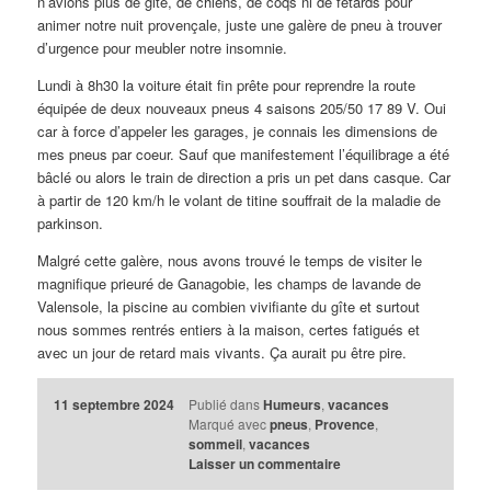
n’avions plus de gite, de chiens, de coqs ni de fêtards pour
animer notre nuit provençale, juste une galère de pneu à trouver
d’urgence pour meubler notre insomnie.
Lundi à 8h30 la voiture était fin prête pour reprendre la route
équipée de deux nouveaux pneus 4 saisons 205/50 17 89 V. Oui
car à force d’appeler les garages, je connais les dimensions de
mes pneus par coeur. Sauf que manifestement l’équilibrage a été
bâclé ou alors le train de direction a pris un pet dans casque. Car
à partir de 120 km/h le volant de titine souffrait de la maladie de
parkinson.
Malgré cette galère, nous avons trouvé le temps de visiter le
magnifique prieuré de Ganagobie, les champs de lavande de
Valensole, la piscine au combien vivifiante du gîte et surtout
nous sommes rentrés entiers à la maison, certes fatigués et
avec un jour de retard mais vivants. Ça aurait pu être pire.
11 septembre 2024
Publié dans
Humeurs
,
vacances
Marqué avec
pneus
,
Provence
,
sommeil
,
vacances
Laisser un commentaire