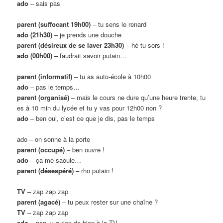
ado
– sais pas
parent (suffocant 19h00)
– tu sens le renard
ado (21h30)
– je prends une douche
parent (désireux de se laver 23h30)
– hé tu sors !
ado (00h00)
– faudrait savoir putain…
parent (informatif)
– tu as auto-école à 10h00
ado
– pas le temps…
parent (organisé)
– mais le cours ne dure qu’une heure trente, tu
es à 10 min du lycée et tu y vas pour 12h00 non ?
ado
– ben oui, c’est ce que je dis, pas le temps
ado – on sonne à la porte
parent (occupé)
– ben ouvre !
ado
– ça me saoule…
parent (désespéré)
– rho putain !
TV
– zap zap zap
parent (agacé)
– tu peux rester sur une chaîne ?
TV
– zap zap zap
ado
– nan, y a rien de bien à la TV