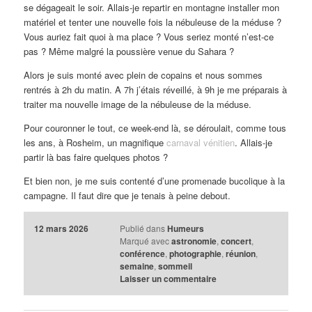
se dégageait le soir. Allais-je repartir en montagne installer mon
matériel et tenter une nouvelle fois la nébuleuse de la méduse ?
Vous auriez fait quoi à ma place ? Vous seriez monté n’est-ce
pas ? Même malgré la poussière venue du Sahara ?
Alors je suis monté avec plein de copains et nous sommes
rentrés à 2h du matin. A 7h j’étais réveillé, à 9h je me préparais à
traiter ma nouvelle image de la nébuleuse de la méduse.
Pour couronner le tout, ce week-end là, se déroulait, comme tous
les ans, à Rosheim, un magnifique
carnaval vénitien
. Allais-je
partir là bas faire quelques photos ?
Et bien non, je me suis contenté d’une promenade bucolique à la
campagne. Il faut dire que je tenais à peine debout.
12 mars 2026
Publié dans
Humeurs
Marqué avec
astronomie
,
concert
,
conférence
,
photographie
,
réunion
,
semaine
,
sommeil
Laisser un commentaire