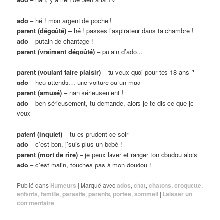
ado
– hé ! mon argent de poche !
parent (dégoûté)
– hé ! passes l’aspirateur dans ta chambre !
ado
– putain de chantage !
parent (vraiment dégoûté)
– putain d’ado…
parent (voulant faire plaisir)
– tu veux quoi pour tes 18 ans ?
ado
– heu attends… une voiture ou un mac
parent (amusé)
– nan sérieusement !
ado
– ben sérieusement, tu demande, alors je te dis ce que je
veux
patent (inquiet)
– tu es prudent ce soir
ado
– c’est bon, j’suis plus un bébé !
parent (mort de rire)
– je peux laver et ranger ton doudou alors
ado
– c’est malin, touches pas à mon doudou !
Publié dans
Humeurs
|
Marqué avec
ados
,
chat
,
chatons
,
croquette
,
enfants
,
famille
,
parasite
,
parents
,
portée
,
sommeil
|
Laisser un
commentaire