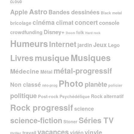
CLOUD
Astro
Apple
Bandes dessinées
Black metal
cinéma
concert
climat
console
bricolage
Disney+
crowdfunding
folk
Doom
Hard rock
Humeurs
Internet
Jeux
jardin
Lego
Musiques
musique
Livres
métal-progressif
Médecine
Métal
Photo
planète
Non classé
policier
néo-prog
politique
Rock alternatif
Post-rock
Psychédélique
Rock progressif
science
Séries TV
science-fiction
Stoner
vacances
vinyle
vidéo
travail
thriller