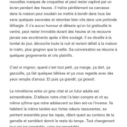
nouvelles marques de croquettes et peut rester captivé par un
écran pendant des heures. Il traîne péniblement sa carcasse
dans la maison pour soudain se mettre à bondir dans tous les
sens quelques secondes et retomber bien vite dans une profonde
léthargie. Il n’a aucun humour et déteste qu’on lui grattouille le
ventre, peut rester immobile durant des heures et ne recouvre
jamais ses excréments après s’être soulagé. Il se réveille à la
tombé du jour, découche toute la nuit et revient défait à la maison
le matin, plus grognon que la veille. Sa conversation se résume à
quelques grognements et cris plaintifs.
C’est si mignon, quand c’est tout petit, ça mange, ça dort, ça
gazouille, ça fait quelques bêtises et ça vous regarde avec des
yeux remplis d’amour. Et puis ça grandit, ça grossit.
Le mimétisme entre un gros chat et un futur adulte est
extraordinaire. D’ailleurs notre chat l’a bien compris et vit au
même rythme que notre adolescent ou bien est-ce l’inverse. Ils
habitent la même tanière aux fortes odeurs rassurantes, se
pointent ensemble pour les repas, râlent quant au contenu de la
gamelle et semblent dormir le reste du temps. Tout changement
leur est insupportable, voire insurmontable.