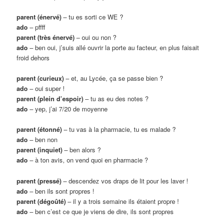
parent (énervé)
– tu es sorti ce WE ?
ado
– pffff
parent (très énervé)
– oui ou non ?
ado
– ben oui, j’suis allé ouvrir la porte au facteur, en plus faisait
froid dehors
parent (curieux)
– et, au Lycée, ça se passe bien ?
ado
– oui super !
parent (plein d’espoir)
– tu as eu des notes ?
ado
– yep, j’ai 7/20 de moyenne
parent (étonné)
– tu vas à la pharmacie, tu es malade ?
ado
– ben non
parent (inquiet)
– ben alors ?
ado
– à ton avis, on vend quoi en pharmacie ?
parent (pressé)
– descendez vos draps de lit pour les laver !
ado
– ben ils sont propres !
parent (dégoûté)
– il y a trois semaine ils étaient propre !
ado
– ben c’est ce que je viens de dire, ils sont propres