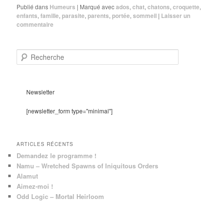
Publié dans
Humeurs
|
Marqué avec
ados
,
chat
,
chatons
,
croquette
,
enfants
,
famille
,
parasite
,
parents
,
portée
,
sommeil
|
Laisser un
commentaire
R
e
c
h
e
Newsletter
r
c
[newsletter_form type="minimal"]
h
e
ARTICLES RÉCENTS
Demandez le programme !
Namu – Wretched Spawns of Iniquitous Orders
Alamut
Aimez-moi !
Odd Logic – Mortal Heirloom