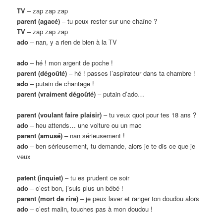
TV
– zap zap zap
parent (agacé)
– tu peux rester sur une chaîne ?
TV
– zap zap zap
ado
– nan, y a rien de bien à la TV
ado
– hé ! mon argent de poche !
parent (dégoûté)
– hé ! passes l’aspirateur dans ta chambre !
ado
– putain de chantage !
parent (vraiment dégoûté)
– putain d’ado…
parent (voulant faire plaisir)
– tu veux quoi pour tes 18 ans ?
ado
– heu attends… une voiture ou un mac
parent (amusé)
– nan sérieusement !
ado
– ben sérieusement, tu demande, alors je te dis ce que je
veux
patent (inquiet)
– tu es prudent ce soir
ado
– c’est bon, j’suis plus un bébé !
parent (mort de rire)
– je peux laver et ranger ton doudou alors
ado
– c’est malin, touches pas à mon doudou !